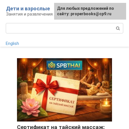
Перейти
Дети и взрослые
Для любых предложений по
к
Занятия и развлечения для дошкольников
сайту: properbooks@cp9.ru
контенту
Поиск:
English
Сертификат на тайский массаж: