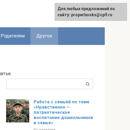
Для любых предложений по
English
сайту: properbooks@cp9.ru
Родителям
Другое
атье.
Поиск:
Работа с семьёй по теме
«Нравственно —
патриотическое
воспитание дошкольников
в семье»
Родителям