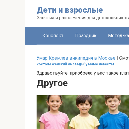
Перейти
Дети и взрослые
к
контенту
Занятия и развлечения для дошкольников
Конспект
Праздник
Метод-ка
Умар Кремлев википедия в Москве
| Смо
костюм женский на свадьбу маме невесты
Здравствуйте, приобрела у вас такое пла
Другое