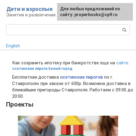
Перейти
Дети и взрослые
Для любых предложений по
к
Занятия и развлечения для дошкольников
сайту: properbooks@cp9.ru
контенту
Поиск:
English
Как сохранить ипотеку при банкротстве еще на
сайте
.
осетинские пироги белый город
Бесплатная доставка
осетинских пирогов
по г.
Ставрополю при заказе от 600р. Возможна доставка в
ближайшие пригороды Ставрополя. Работаем с 09:00 до
20:00.
Проекты