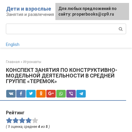
Перейти
Дети и взрослые
Для любых предложений по
к
Занятия и развлечения для дошкольников
сайту: properbooks@cp9.ru
контенту
Поиск:
English
Главная
»
Игронавты
КОНСПЕКТ ЗАНЯТИЯ ПО КОНСТРУКТИВНО-
МОДЕЛЬНОЙ ДЕЯТЕЛЬНОСТИ В СРЕДНЕЙ
ГРУППЕ «ТЕРЕМОК»
Рейтинг
(
1
оценка, среднее
4
из
5
)