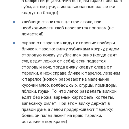
в салфетнице (закончив есть, вытирают сначала
губы, затем руки, а использованные салфетки
кладут на блюдо)
хлебница ставится в центре стола, при
необходимости хлеб нарезается пополам (не
ломается!)
справа от тарелки кладут столовые приборы:
ближе к тарелке вилку зубчиками кверху, рядом
столовую ложку углублением вниз (когда едят
суп, ведут ложку от себя); если подается
столовый нож, тогда вилку кладут слева от
тарелки, а нож справа ближе к тарелке, лезвием
к тарелке (ножом разрезают на маленькие
кусочки мясо, колбасу, сыр, огурцы, помидоры,
яблоки, груши. То, что легко разделать вилкой,
едят без ножа: вареный картофель, котлеты,
запеканку, омлет. При этом вилку держат в
правой руке, а левой придерживают тарелку:
большой палец лежит на краю тарелки,
остальные под краем)