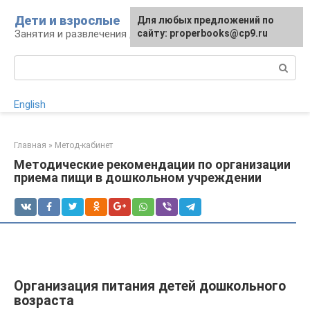
Перейти
Дети и взрослые
Для любых предложений по
к
Занятия и развлечения для дошкольников
сайту: properbooks@cp9.ru
контенту
Поиск:
English
Главная
»
Метод-кабинет
Методические рекомендации по организации
приема пищи в дошкольном учреждении
Организация питания детей дошкольного
возраста