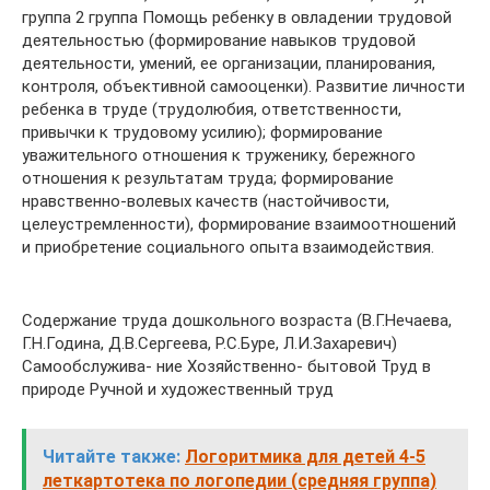
группа 2 группа Помощь ребенку в овладении трудовой
деятельностью (формирование навыков трудовой
деятельности, умений, ее организации, планирования,
контроля, объективной самооценки). Развитие личности
ребенка в труде (трудолюбия, ответственности,
привычки к трудовому усилию); формирование
уважительного отношения к труженику, бережного
отношения к результатам труда; формирование
нравственно-волевых качеств (настойчивости,
целеустремленности), формирование взаимоотношений
и приобретение социального опыта взаимодействия.
Содержание труда дошкольного возраста (В.Г.Нечаева,
Г.Н.Година, Д.В.Сергеева, Р.С.Буре, Л.И.Захаревич)
Самообслужива- ние Хозяйственно- бытовой Труд в
природе Ручной и художественный труд
Читайте также:
Логоритмика для детей 4-5
леткартотека по логопедии (средняя группа)