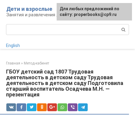
Перейти
Дети и взрослые
Для любых предложений по
к
Занятия и развлечения для дошкольников
сайту: properbooks@cp9.ru
контенту
Поиск:
English
Главная
»
Метод-кабинет
ГБОУ детский сад 1807 Трудовая
деятельность в детском саду Трудовая
деятельность в детском саду Подготовила
старший воспитатель Осадчева М.Н. —
презентация