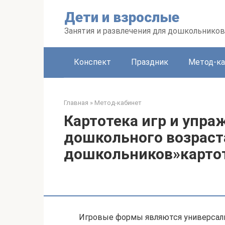
Перейти
Дети и взрослые
к
контенту
Занятия и развлечения для дошкольников
Конспект
Праздник
Метод-ка
Главная
»
Метод-кабинет
Картотека игр и упра
дошкольного возраст
дошкольников»картот
Игровые формы являются универсал