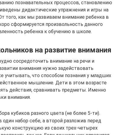
ванию познавательных процессов, становлению
приведены дидактические упражнения и игры на
От того, как мы развиваем внимание ребенка в
скоро сформируется произвольность данного
овленность ребенка к обучению в школе.
льников на развитие внимания
рудно сосредоточить внимание на речи и
развитии внимания нужно задействовать
же учитывать, что способом познания у младших
ейственное мышление. Дети в этом возрасте
рять действия, сравнивать предметы. Именно
вки внимания.
ора кубиков разного цвета (не более 5-ти).
 один набор себе, а второй разложив перед
ькую конструкцию из своих трех-четырех