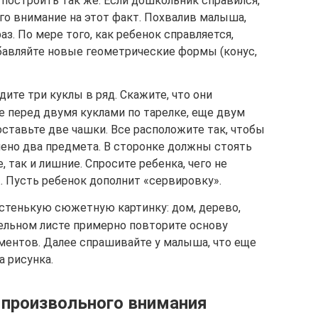
построить так же. Если дошкольник справился,
его внимание на этот факт. Похвалив малыша,
з. По мере того, как ребенок справляется,
бавляйте новые геометрические формы (конус,
ите три куклы в ряд. Скажите, что они
е перед двумя куклами по тарелке, еще двум
оставьте две чашки. Все расположите так, чтобы
ено два предмета. В сторонке должны стоять
 так и лишние. Спросите ребенка, чего не
… Пусть ребенок дополнит «сервировку».
стенькую сюжетную картинку: дом, дерево,
дельном листе примерно повторите основу
ементов. Далее спрашивайте у малыша, что еще
а рисунка.
 произвольного внимания