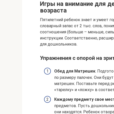
Игры на внимание для д
возраста
Пятилетний ребенок знает и умеет г
словарный запас от 2 тыс. слов, по
соотношения (больше – меньше, силь
инструкции. Соответственно, расшир
для дошкольников.
Упражнения с опорой на зри
Обед для Матрешек
. Подгот
по размеру палочек. Они буду
матрешек. Поставьте перед р
«тарелку» и «ложку» в соотве
Каждому предмету свое мес
предметов. Пусть дошкольник
они находятся. Ребенок отвора