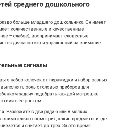
етей среднего дошкольного
ораздо больше младшего дошкольника. Он имеет
нимает количественные и качественные
нее – слабее), воспринимает словесные
яется диапазон игр и упражнений на внимание
тельные сигналы
овьте набор колечек от пирамидки и набор разных
т выполнять роль столовых приборов для
ебенком задачу подобрать каждой матрешке
тствии с ее ростом.
то
. Разложите в два ряда 6 или 8 мелких
 внимательно посмотрит, какие предметы и где
чивается и считает до трех. За это время