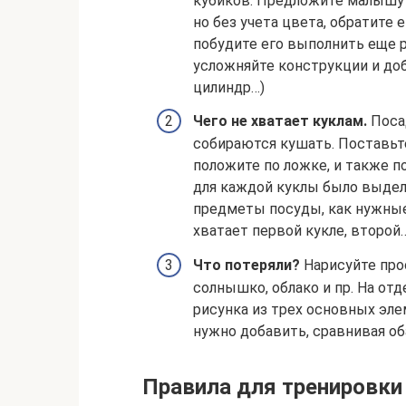
кубиков. Предложите малышу 
но без учета цвета, обратите 
побудите его выполнить еще ра
усложняйте конструкции и до
цилиндр…)
Чего не хватает куклам.
Посад
собираются кушать. Поставьт
положите по ложке, и также п
для каждой куклы было выдел
предметы посуды, как нужные,
хватает первой кукле, второй
Что потеряли?
Нарисуйте про
солнышко, облако и пр. На от
рисунка из трех основных эл
нужно добавить, сравнивая об
Правила для тренировки