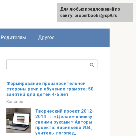
Для любых предложений по
English
сайту: properbooks@cp9.ru
Родителям
Другое
Поиск:
Формирование произносительной
стороны речи и обучение грамоте: 50
занятий для детей 4-6 лет
Конспект
Творческий проект 2012-
2014 гг. «Делаем книжку
своими руками » Авторы
проекта: Васильева И.В.,
учитель-логопед,