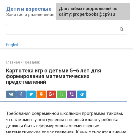
Перейти
Дети и взрослые
Для любых предложений по
к
Занятия и развлечения для дошкольников
сайту: properbooks@cp9.ru
контенту
Поиск:
English
Главная
»
Праздник
Картотека игр с детьми 5–6 лет для
формирования математических
представлений
Требования современной школьной программы таковы,
что к моменту поступления в первый класс у ребенка
должны быть сформированы элементарные
математические представления. К ним относятся знание