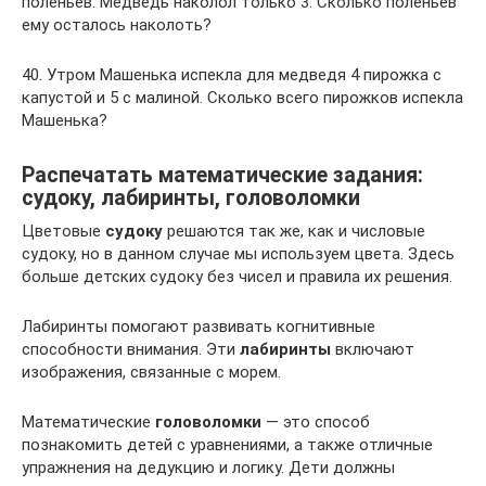
поленьев. Медведь наколол только 3. Сколько поленьев
ему осталось наколоть?
40. Утром Машенька испекла для медведя 4 пирожка с
капустой и 5 с малиной. Сколько всего пирожков испекла
Машенька?
Распечатать математические задания:
судоку, лабиринты, головоломки
Цветовые
судоку
решаются так же, как и числовые
судоку, но в данном случае мы используем цвета. Здесь
больше детских судоку без чисел и правила их решения.
Лабиринты помогают развивать когнитивные
способности внимания. Эти
лабиринты
включают
изображения, связанные с морем.
Математические
головоломки
— это способ
познакомить детей с уравнениями, а также отличные
упражнения на дедукцию и логику. Дети должны