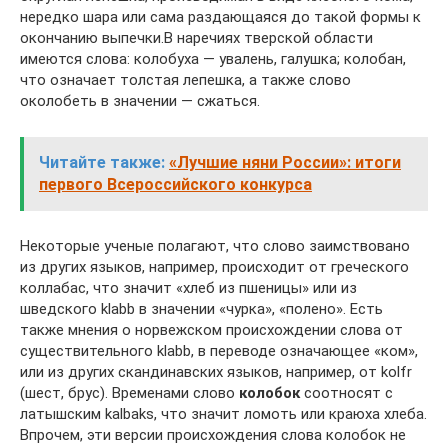
нередко шара или сама раздающаяся до такой формы к
окончанию выпечки.В наречиях тверской области
имеются слова: колобуха — увалень, галушка; колобан,
что означает толстая лепешка, а также слово
околобеть в значении — сжаться.
Читайте также:
«Лучшие няни России»: итоги
первого Всероссийского конкурса
Некоторые ученые полагают, что слово заимствовано
из других языков, например, происходит от греческого
коллабас, что значит «хлеб из пшеницы» или из
шведского klabb в значении «чурка», «полено». Есть
также мнения о норвежском происхождении слова от
существительного klabb, в переводе означающее «ком»,
или из других скандинавских языков, например, от kolfr
(шест, брус). Временами слово
колобок
соотносят с
латышским kalbaks, что значит ломоть или краюха хлеба.
Впрочем, эти версии происхождения слова колобок не