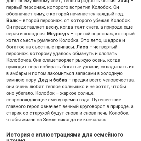
дает всему живому свет, тепло и радость бытия.
Заяц
–
первый персонаж, которого встретил Колобок. Он
обозначает зиму, с которой начинается каждый год.
Волк
– второй персонаж, от которого убежал Колобок.
Он представляет весну, когда таят снега, а природа еще
серая и холодная.
Медведь
– третий персонаж, который
хотел съесть румяного Колобка. Это лето, щедрое и
богатое на съестные припасы.
Лиса
– четвертый
персонаж, которому удалось обмануть и слопать
Колобочка. Она олицетворяет рыжую осень, когда
приходит пора собирать богатые урожаи, складывать их
в амбары и потом лакомиться запасами в холодную
зимнюю пору.
Дед
и
бабка
– предки всего человечества,
они очень любят теплое солнышко и не хотят, чтобы
оно убегало. Колобок – жаркое солнце,
сопровождающее смену времен года. Путешествие
главного героя означает вечный круговорот в природе, а
старик со старухой будут снова и снова печь Колобок,
чтобы жизнь на Земле никогда не кончалась.
История с иллюстрациями для семейного
чтения