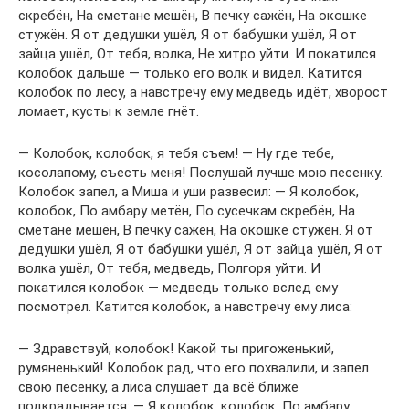
скребён, На сметане мешён, В печку сажён, На окошке
стужён. Я от дедушки ушёл, Я от бабушки ушёл, Я от
зайца ушёл, От тебя, волка, Не хитро уйти. И покатился
колобок дальше — только его волк и видел. Катится
колобок по лесу, а навстречу ему медведь идёт, хворост
ломает, кусты к земле гнёт.
— Колобок, колобок, я тебя съем! — Ну где тебе,
косолапому, съесть меня! Послушай лучше мою песенку.
Колобок запел, а Миша и уши развесил: — Я колобок,
колобок, По амбару метён, По сусечкам скребён, На
сметане мешён, В печку сажён, На окошке стужён. Я от
дедушки ушёл, Я от бабушки ушёл, Я от зайца ушёл, Я от
волка ушёл, От тебя, медведь, Полгоря уйти. И
покатился колобок — медведь только вслед ему
посмотрел. Катится колобок, а навстречу ему лиса:
— Здравствуй, колобок! Какой ты пригоженький,
румяненький! Колобок рад, что его похвалили, и запел
свою песенку, а лиса слушает да всё ближе
подкрадывается: — Я колобок, колобок, По амбару