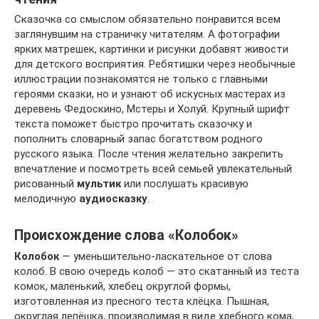
Сказочка со смыслом обязательно понравится всем
заглянувшим на страничку читателям. А фотографии
ярких матрешек, картинки и рисунки добавят живости
для детского восприятия. Ребятишки через необычные
иллюстрации познакомятся не только с главными
героями сказки, но и узнают об искусных мастерах из
деревень Федоскино, Мстеры и Холуй. Крупный шрифт
текста поможет быстро прочитать сказочку и
пополнить словарный запас богатством родного
русского языка. После чтения желательно закрепить
впечатление и посмотреть всей семьей увлекательный
рисованный
мультик
или послушать красивую
мелодичную
аудиосказку
.
Происхождение слова «Колобок»
Колобок
— уменьшительно-ласкательное от слова
колоб. В свою очередь колоб — это скатанный из теста
комок, маленький, хлебец округлой формы,
изготовленная из пресного теста клёцка. Пышная,
округлая лепёшка, производимая в виде хлебного кома,