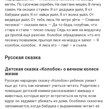
метён, По сусечкам скребён, На сметане мешён, В печку
сажён, На окошке стужён. Я от дедушки ушёл, Я от
бабушки ушёл, Я от зайца ушёл, Я от волка ушёл, От
медведя ушёл, От тебя, лиса, Не хитро уйти. — Славная
песенка! — сказала лиса. — Да то беда, голубчик, что
стара я стала — плохо слышу. Сядь ко мне на мордочку
да пропой ещё разочек. Колобок обрадовался, что его
песенку похвалили, прыгнул лисе на морду и запел: — Я
колобок, колобок… А лиса его — гам! — и съела.
Русская сказка
Детская сказка «Колобок» о вечном колесе
жизни
Русскую народную сказку «Колобок» ребенок узнает
еще до того, как начинает учиться читать. Родители с
помощью детской книжки рассказывают малышу о
животных, которые могут встретиться на пути, если
вдруг он задумает убежать из дома. Особенно сказочка
запоминается, когда бабушка с выражением читает ее