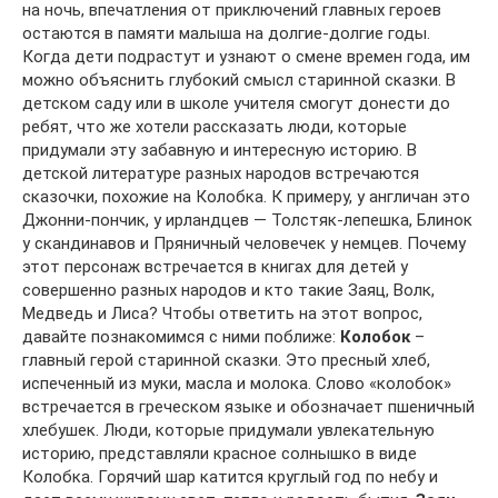
на ночь, впечатления от приключений главных героев
остаются в памяти малыша на долгие-долгие годы.
Когда дети подрастут и узнают о смене времен года, им
можно объяснить глубокий смысл старинной сказки. В
детском саду или в школе учителя смогут донести до
ребят, что же хотели рассказать люди, которые
придумали эту забавную и интересную историю. В
детской литературе разных народов встречаются
сказочки, похожие на Колобка. К примеру, у англичан это
Джонни-пончик, у ирландцев — Толстяк-лепешка, Блинок
у скандинавов и Пряничный человечек у немцев. Почему
этот персонаж встречается в книгах для детей у
совершенно разных народов и кто такие Заяц, Волк,
Медведь и Лиса? Чтобы ответить на этот вопрос,
давайте познакомимся с ними поближе:
Колобок
–
главный герой старинной сказки. Это пресный хлеб,
испеченный из муки, масла и молока. Слово «колобок»
встречается в греческом языке и обозначает пшеничный
хлебушек. Люди, которые придумали увлекательную
историю, представляли красное солнышко в виде
Колобка. Горячий шар катится круглый год по небу и