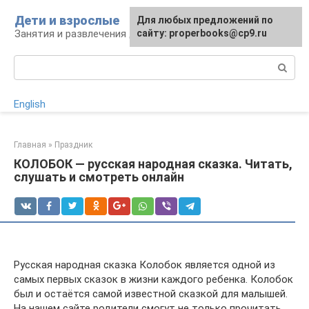
Перейти
Дети и взрослые
Для любых предложений по
к
Занятия и развлечения для дошкольников
сайту: properbooks@cp9.ru
контенту
Поиск:
English
Главная
»
Праздник
КОЛОБОК — русская народная сказка. Читать,
слушать и смотреть онлайн
Русская народная сказка Колобок является одной из
самых первых сказок в жизни каждого ребенка. Колобок
был и остаётся самой известной сказкой для малышей.
На нашем сайте родители смогут не только прочитать