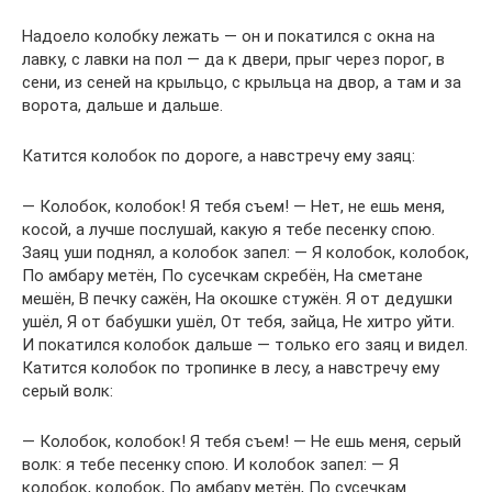
Надоело колобку лежать — он и покатился с окна на
лавку, с лавки на пол — да к двери, прыг через порог, в
сени, из сеней на крыльцо, с крыльца на двор, а там и за
ворота, дальше и дальше.
Катится колобок по дороге, а навстречу ему заяц:
— Колобок, колобок! Я тебя съем! — Нет, не ешь меня,
косой, а лучше послушай, какую я тебе песенку спою.
Заяц уши поднял, а колобок запел: — Я колобок, колобок,
По амбару метён, По сусечкам скребён, На сметане
мешён, В печку сажён, На окошке стужён. Я от дедушки
ушёл, Я от бабушки ушёл, От тебя, зайца, Не хитро уйти.
И покатился колобок дальше — только его заяц и видел.
Катится колобок по тропинке в лесу, а навстречу ему
серый волк:
— Колобок, колобок! Я тебя съем! — Не ешь меня, серый
волк: я тебе песенку спою. И колобок запел: — Я
колобок, колобок, По амбару метён, По сусечкам