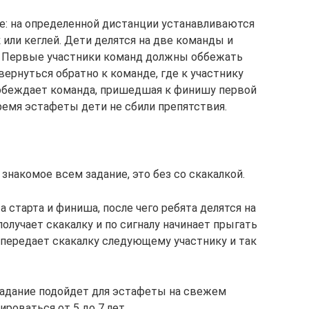
е: на определенной дистанции устанавливаются
 или кеглей. Дети делятся на две команды и
. Первые участники команд должны оббежать
вернуться обратно к команде, где к участнику
обеждает команда, пришедшая к финишу первой
ремя эстафеты дети не сбили препятствия.
знакомое всем задание, это без со скакалкой.
 старта и финиша, после чего ребята делятся на
лучает скакалку и по сигналу начинает прыгать
 передает скакалку следующему участнику и так
 задание подойдет для эстафеты на свежем
роваться от 5 до 7 лет.