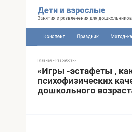
Перейти
Дети и взрослые
к
контенту
Занятия и развлечения для дошкольников
Конспект
Праздник
Метод-ка
Главная
»
Разработки
«Игры -эстафеты , ка
психофизических каче
дошкольного возраст