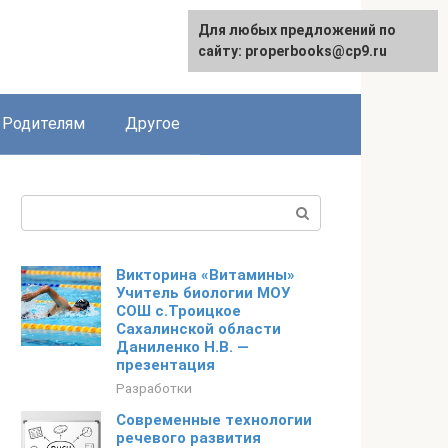
Для любых предложений по
English
сайту: properbooks@cp9.ru
Родителям
Другое
Поиск:
Викторина «Витамины»
Учитель биологии МОУ
СОШ с.Троицкое
Сахалинской области
Даниленко Н.В. —
презентация
Разработки
Современные технологии
речевого развития