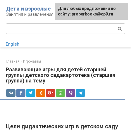
Перейти
Дети и взрослые
Для любых предложений по
к
Занятия и развлечения для дошкольников
сайту: properbooks@cp9.ru
контенту
Поиск:
English
Главная
»
Игронавты
Развивающие игры для детей старшей
группы детского садакартотека (старшая
группа) на тему
Цели дидактических игр в детском саду