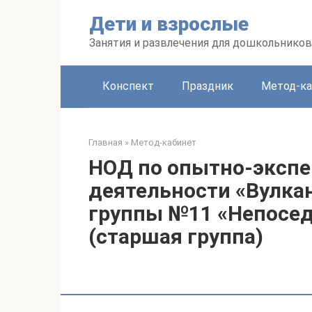
Перейти
Дети и взрослые
к
контенту
Занятия и развлечения для дошкольников
Конспект
Праздник
Метод-ка
Главная
»
Метод-кабинет
НОД по опытно-эксп
деятельности «Вулка
группы №11 «Непосед
(старшая группа)