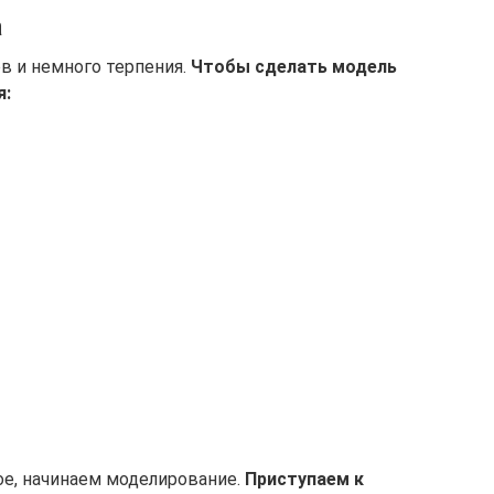
а
в и немного терпения.
Чтобы сделать модель
я:
ое, начинаем моделирование.
Приступаем к