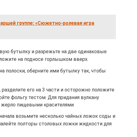
аршей группе: «Сюжетно-ролевая игра
овую бутылку и разрежьте на две одинаковые
оложите на подносе горлышком вверх.
на полоски, оберните ими бутылку так, чтобы
, разделите его на 3 части и осторожно положите
ойте фольгу тестом. Для придания вулкану
о жерло пищевыми красителями.
начала возьмите несколько чайных ложок соды и
 налейте полторы столовых ложки жидкости для