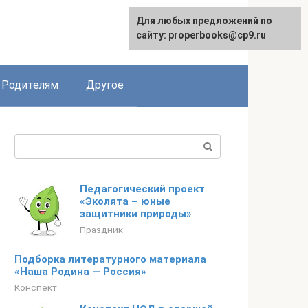
Для любых предложений по
English
сайту: properbooks@cp9.ru
Родителям
Другое
Поиск:
Педагогический проект
«Эколята – юные
защитники природы»
Праздник
Подборка литературного материала
«Наша Родина — Россия»
Конспект