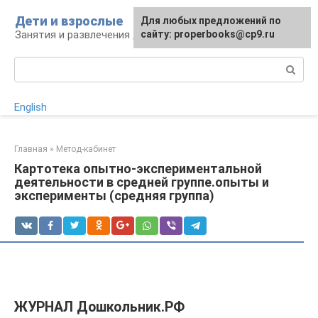
Перейти
Дети и взрослые
Для любых предложений по
к
Занятия и развлечения для дошкольников
сайту: properbooks@cp9.ru
контенту
Поиск:
English
Главная
»
Метод-кабинет
Картотека опытно-экспериментальной
деятельности в средней группе.опыты и
эксперименты (средняя группа)
ЖУРНАЛ Дошкольник.РФ