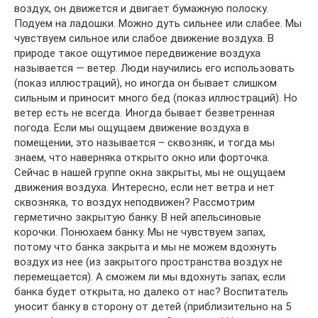
воздух, он движется и двигает бумажную полоску.
Подуем на ладошки. Можно дуть сильнее или слабее. Мы
чувствуем сильное или слабое движение воздуха. В
природе такое ощутимое передвижение воздуха
называется — ветер. Люди научились его использовать
(показ иллюстраций), но иногда он бывает слишком
сильным и приносит много бед (показ иллюстраций). Но
ветер есть не всегда. Иногда бывает безветренная
погода. Если мы ощущаем движение воздуха в
помещении, это называется – сквозняк, и тогда мы
знаем, что наверняка открыто окно или форточка.
Сейчас в нашей группе окна закрыты, мы не ощущаем
движения воздуха. Интересно, если нет ветра и нет
сквозняка, то воздух неподвижен? Рассмотрим
герметично закрытую банку. В ней апельсиновые
корочки. Понюхаем банку. Мы не чувствуем запах,
потому что банка закрыта и мы не можем вдохнуть
воздух из нее (из закрытого пространства воздух не
перемещается). А сможем ли мы вдохнуть запах, если
банка будет открыта, но далеко от нас? Воспитатель
уносит банку в сторону от детей (приблизительно на 5