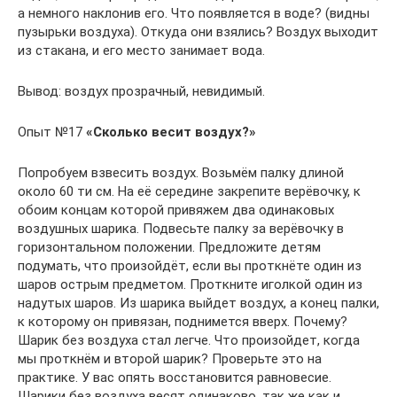
а немного наклонив его. Что появляется в воде? (видны
пузырьки воздуха). Откуда они взялись? Воздух выходит
из стакана, и его место занимает вода.
Вывод: воздух прозрачный, невидимый.
Опыт №17
«Сколько весит воздух?»
Попробуем взвесить воздух. Возьмём палку длиной
около 60 ти см. На её середине закрепите верёвочку, к
обоим концам которой привяжем два одинаковых
воздушных шарика. Подвесьте палку за верёвочку в
горизонтальном положении. Предложите детям
подумать, что произойдёт, если вы проткнёте один из
шаров острым предметом. Проткните иголкой один из
надутых шаров. Из шарика выйдет воздух, а конец палки,
к которому он привязан, поднимется вверх. Почему?
Шарик без воздуха стал легче. Что произойдет, когда
мы проткнём и второй шарик? Проверьте это на
практике. У вас опять восстановится равновесие.
Шарики без воздуха весят одинаково, так же как и