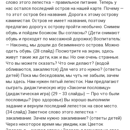
слово этого лепестка – правильное питание. Теперь у
нас остался последний остров на нашей карте. Почему —
то этот остров без названия. Дорога к этому острову
каминистая. Остров не имеет названия, поэтому
предлагаю дорогу к острову пройти необычно. Снимем
обувь и пойдем босиком. Вы согласны? (Дети снимают
обувь и проходят по массажной дорожке) Воспитатель:
— Наконец, мы дошли до безимянного острова. Можно
одеть обувь. (28 слайд) Посмотрите на экран, здесь
живут такие же дети, как и вы. Но они очень странные.
Что вы можете сказать? Что они делают? (водой
обливаются, закаляются) Для чего это нужно? (ответы
детей) Пока мы беседовали, мы чуть не забыли, зачем
мы здесь. Нам нужен пятый лепесток. Нам предлагают
сыграть дидактическую игру «Закончи пословицу»
(дидактическая игра) (29 – 33 слайды) — Про что были
пословицы? (про здоровье) Вы хорошо выполнили
задание и вернули последний лепесток на свое место.
(34 слайд) Заветное слово этого лепестка –
закаливание. Зачем нужно закаливание? (ответы детей)
Через некоторое время мы увидим, как Цветок