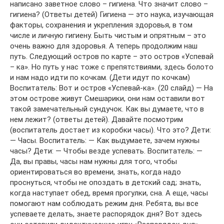
написано заветное слово – гигиена. Что значит слово –
гигиена? (Ответы детей) Гигиена — это наука, изучающая
факторы, сохранения и укрепления здоровья, в том
числе и личную гигиену. Быть чистым и опрятным – это
очень важно для здоровья. А теперь продолжим наш
путь. Следующий остров по карте – это остров «Успевай
– ка». Но путь у нас тоже с препятствиями, здесь болото
и нам надо идти по кочкам. (Дети идут по кочкам)
Воспитатель: Вот и остров «Успевай-ка». (20 слайд) — На
этом острове живут Смешарики, они нам оставили вот
такой замечательный сундучок. Как вы думаете, что в
нем лежит? (ответы детей). Давайте посмотрим
(воспитатель достает из коробки часы). Что это? Дети:
— Часы. Воспитатель: — Как выдумаете, зачем нужны
часы? Дети: — Чтобы везде успевать. Воспитатель: —
Да, вы правы, часы нам нужны для того, чтобы
ориентироваться во времени, знать, когда надо
проснуться, чтобы не опоздать в детский сад; знать,
когда наступает обед, время прогулки, сна. А еще, часы
помогают нам соблюдать режим дня. Ребята, вы все
успеваете делать, знаете распорядок дня? Вот здесь