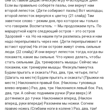
они оставили дидактическую игру «Распорядок дня».
Если вы правильно соберёте пазлы, они вернут нам
второй лепесток. (Дети собирают пазлы) Вот молодцы,
второй лепесток вернулся к цветку. (21 слайд) Там
заветное слово – режим дня, про которое мы только
что говорили. Воспитатель: — Мы продолжаем путь. По
маршрутной карте следующий остров – это остров
Здоровей – ка. Но на нашем пути разлилась речка и нам
надо перепрыгивать через нее. (Дети перепрыгивают и
встают кругом) На этом острове живут очень сильные
люди. (22 слайд) И они вернут лепесток тогда, когда вы
покажете, какие вы сильные. Что нужно делать, чтобы
стать сильными. Да, тренировать мышцы. Сейчас мы
покажем, как тренируем мышцы. Физкультминутка.
Будем прыгать и скакать! Раз, два, три, четыре, пять!
(Шагать на месте) Будем прыгать и скакать! (Прыжки на
месте.) Наклонился правый бок. (Наклоны туловища
влево-вправо.) Раз, два, три. Наклонился левый бок. Раз,
два, три. А сейчас поднимем ручки (Руки вверх.) И
дотянемся до тучки. Наклонимся вперед, (Наклон
вперед, руки впереди) Разомнем мы ножки. Согнем
правую ножку, (Сгибаем ноги в колене.) Раз, два, три!