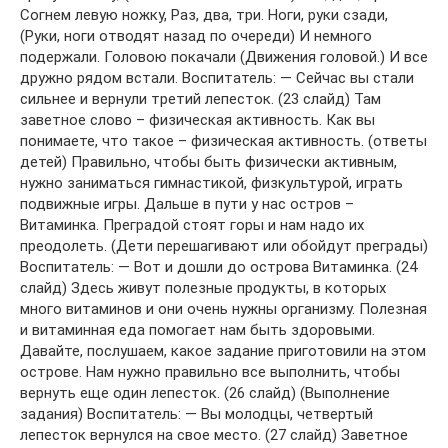
Согнем левую ножку, Раз, два, три. Ноги, руки сзади,
(Руки, ноги отводят назад по очереди) И немного
подержали. Головою покачали (Движения головой.) И все
дружно рядом встали. Воспитатель: — Сейчас вы стали
сильнее и вернули третий лепесток. (23 слайд) Там
заветное слово – физическая активность. Как вы
понимаете, что такое – физическая активность. (ответы
детей) Правильно, чтобы быть физически активным,
нужно заниматься гимнастикой, физкультурой, играть
подвижные игры. Дальше в пути у нас остров –
Витаминка. Преградой стоят горы и нам надо их
преодолеть. (Дети перешагивают или обойдут преграды)
Воспитатель: — Вот и дошли до острова Витаминка. (24
слайд) Здесь живут полезные продукты, в которых
много витаминов и они очень нужны организму. Полезная
и витаминная еда помогает нам быть здоровыми.
Давайте, послушаем, какое задание приготовили на этом
острове. Нам нужно правильно все выполнить, чтобы
вернуть еще один лепесток. (26 слайд) (Выполнение
задания) Воспитатель: — Вы молодцы, четвертый
лепесток вернулся на свое место. (27 слайд) Заветное