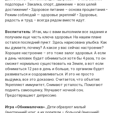
подспорье • Закалка, спорт, движение – всех целей
достижение! • Здоровое питание – основа процветания •
Режим соблюдай — здоровье укрепляй! • Здоровье,
радость и труд – всегда рядом вместе идут.
Воспитатель:
Итак, мы с вами выполнили все задания и
получаем еще часть ключа здоровья. На нашем плане
остался последний пункт. Здесь нарисована улыбка. Как
вы думаете, почему? А какое у вас сейчас настроение?
Хорошее настроение – это тоже залог здоровья. А если
в день человек будет обниматься хотя бы 4 раза, то он
сможет нормально существовать на Земле, а вот если
обниматься 12 раз в день и больше, то организм будет
развиваться и оздоравливаться. И это не просто
выдумка, все это доказано. Считается, что объятия:
Укрепляют иммунитет; Снимают усталость; Помогают
поднять самооценку; Улучшают ночной сон;
Предотвращают депрессию.
Игра «Обнималочка».
Дети образуют малый
(внутренний) круг, а их родители – большой (внешний).