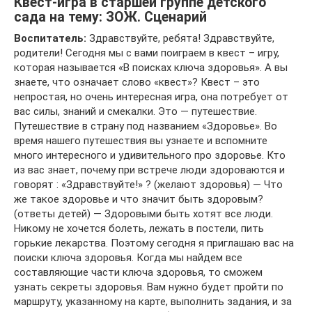
Квест-игра в старшей группе детского
сада на тему: ЗОЖ. Сценарий
Воспитатель:
Здравствуйте, ребята! Здравствуйте,
родители! Сегодня мы с вами поиграем в квест – игру,
которая называется «В поисках ключа здоровья». А вы
знаете, что означает слово «квест»? Квест – это
непростая, но очень интересная игра, она потребует от
вас силы, знаний и смекалки. Это — путешествие.
Путешествие в страну под названием «Здоровье». Во
время нашего путешествия вы узнаете и вспомните
много интересного и удивительного про здоровье. Кто
из вас знает, почему при встрече люди здороваются и
говорят : «Здравствуйте!» ? (желают здоровья) — Что
же такое здоровье и что значит быть здоровым?
(ответы детей) — Здоровыми быть хотят все люди.
Никому не хочется болеть, лежать в постели, пить
горькие лекарства. Поэтому сегодня я приглашаю вас на
поиски ключа здоровья. Когда мы найдем все
составляющие части ключа здоровья, то сможем
узнать секреты здоровья. Вам нужно будет пройти по
маршруту, указанному на карте, выполнить задания, и за