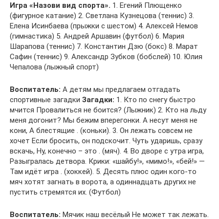
Игра «Назови вид спорта».
1. Егений Плющенко
(фигурное катание) 2. Светлана Кузнецова (теннис) 3.
Елена Исинбаева (прыжки с шестом) 4. Алексей Немов
(гимнастика) 5. Андрей Аршавин (футбол) 6. Мария
Шарапова (теннис) 7. Константин Дзю (бокс) 8. Марат
Сафин (теннис) 9. Александр Зубков (бобслей) 10. Юлия
Чепалова (лыжный спорт)
Воспитатель:
А детям мы предлагаем отгадать
спортивные загадки
Загадки:
1. Кто по снегу быстро
мчится Провалиться не боится? (Лыжник) 2. Кто на льду
меня догонит? Мы бежим вперегонки. А несут меня не
кони, А блестящие . (коньки). 3. Он лежать совсем не
хочет Если бросить, он подскочит. Чуть ударишь, сразу
вскачь, Ну, конечно – это . (мяч). 4. Во дворе с утра игра,
Разыгралась детвора. Крики: «шайбу!», «мимо!», «бей!» —
Там идёт игра . (хоккей). 5. Десять плюс один кого-то
мяч хотят загнать в ворота, а одиннадцать других не
пустить стремятся их. (Футбол)
Воспитатель:
Мячик наш весёлый Не может так лежать.