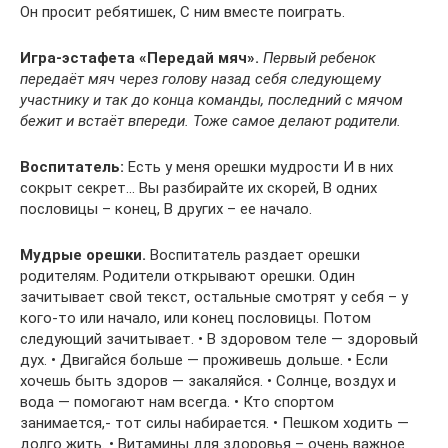
Он просит ребятишек, С ним вместе поиграть.
Игра-эстафета «Передай мяч».
Первый ребенок
передаёт мяч через голову назад себя следующему
участнику и так до конца команды, последний с мячом
бежит и встаёт впереди. Тоже самое делают родители.
Воспитатель:
Есть у меня орешки мудрости И в них
сокрыт секрет… Вы разбирайте их скорей, В одних
пословицы – конец, В других – ее начало.
Мудрые орешки.
Воспитатель раздает орешки
родителям. Родители открывают орешки. Один
зачитывает свой текст, остальные смотрят у себя – у
кого-то или начало, или конец пословицы. Потом
следующий зачитывает. • В здоровом теле — здоровый
дух. • Двигайся больше — проживешь дольше. • Если
хочешь быть здоров — закаляйся. • Солнце, воздух и
вода — помогают нам всегда. • Кто спортом
занимается,- тот силы набирается. • Пешком ходить —
долго жить. • Витамины для здоровья – очень важное