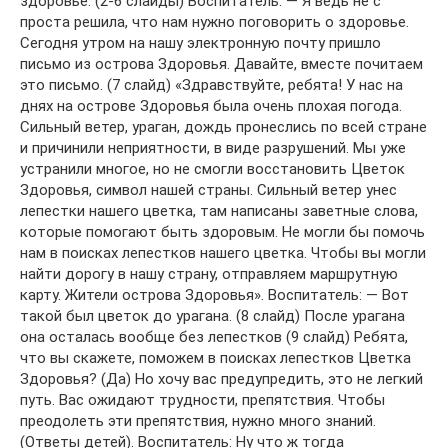
здоровье. (2-6 слайды) Воспитатель: — Я ведь не с
проста решила, что нам нужно поговорить о здоровье.
Сегодня утром на нашу электронную почту пришло
письмо из острова Здоровья. Давайте, вместе почитаем
это письмо. (7 слайд) «Здравствуйте, ребята! У нас на
днях на острове Здоровья была очень плохая погода.
Сильный ветер, ураган, дождь пронеслись по всей стране
и причинили неприятности, в виде разрушений. Мы уже
устранили многое, но не смогли восстановить Цветок
Здоровья, символ нашей страны. Сильный ветер унес
лепестки нашего цветка, там написаны заветные слова,
которые помогают быть здоровым. Не могли бы помочь
нам в поисках лепестков нашего цветка. Чтобы вы могли
найти дорогу в нашу страну, отправляем маршрутную
карту. Жители острова Здоровья». Воспитатель: — Вот
такой был цветок до урагана. (8 слайд) После урагана
она осталась вообще без лепестков (9 слайд) Ребята,
что вы скажете, поможем в поисках лепестков Цветка
Здоровья? (Да) Но хочу вас предупредить, это не легкий
путь. Вас ожидают трудности, препятствия. Чтобы
преодолеть эти препятствия, нужно много знаний.
(Ответы детей). Воспитатель: Ну что ж тогда