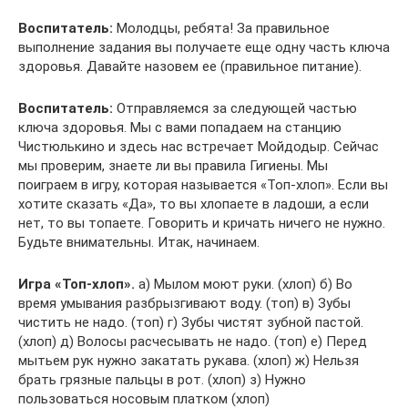
Воспитатель:
Молодцы, ребята! За правильное
выполнение задания вы получаете еще одну часть ключа
здоровья. Давайте назовем ее (правильное питание).
Воспитатель:
Отправляемся за следующей частью
ключа здоровья. Мы с вами попадаем на станцию
Чистюлькино и здесь нас встречает Мойдодыр. Сейчас
мы проверим, знаете ли вы правила Гигиены. Мы
поиграем в игру, которая называется «Топ-хлоп». Если вы
хотите сказать «Да», то вы хлопаете в ладоши, а если
нет, то вы топаете. Говорить и кричать ничего не нужно.
Будьте внимательны. Итак, начинаем.
Игра «Топ-хлоп».
а) Мылом моют руки. (хлоп) б) Во
время умывания разбрызгивают воду. (топ) в) Зубы
чистить не надо. (топ) г) Зубы чистят зубной пастой.
(хлоп) д) Волосы расчесывать не надо. (топ) е) Перед
мытьем рук нужно закатать рукава. (хлоп) ж) Нельзя
брать грязные пальцы в рот. (хлоп) з) Нужно
пользоваться носовым платком (хлоп)