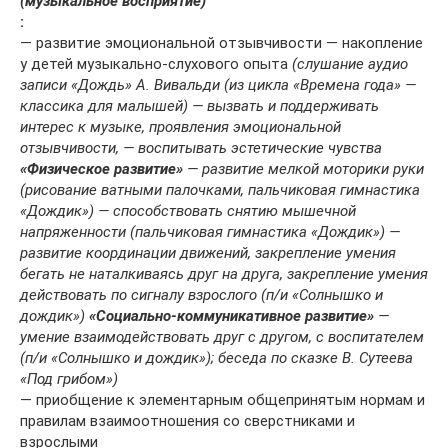
(музыкальное восприятие)
:
— развитие эмоциональной отзывчивости — накопление
у детей музыкально-слухового опыта
(слушание аудио
записи «Дождь» А. Вивальди (из цикла «Времена года» —
классика для малышей) — вызвать и поддерживать
интерес к музыке, проявления эмоциональной
отзывчивости, — воспитывать эстетические чувства
«Физическое развитие»
— развитие мелкой моторики руки
(рисование ватными палочками, пальчиковая гимнастика
«Дождик») — способствовать снятию мышечной
напряженности (пальчиковая гимнастика «Дождик») —
развитие координации движений, закрепление умения
бегать не наталкиваясь друг на друга, закрепление умения
действовать по сигналу взрослого (п/и «Солнышко и
дождик»)
«Социально-коммуникативное развитие»
—
умение взаимодействовать друг с другом, с воспитателем
(п/и «Солнышко и дождик»); беседа по сказке В. Сутеева
«Под грибом»)
— приобщение к элементарным общепринятым нормам и
правилам взаимоотношения со сверстниками и
взрослыми