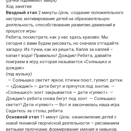
(ручки поднимают вверх)
Ход занятия
Вводный этап
2 минуты
Цель: создание положительного
настроя, мотивирование детей на образовательную
деятельность, способствование развитию движений в
процессе игры.
Ребята, посмотрите, как у нас здесь красиво. Мы
сегодня с вами будем рисовать, но сначала отгадайте
загадку: Из тучки, как из решета, Капля за каплей –
капает вода! Правильно! Дождик! Ребята, давайте
поиграем в игру, которая называется «Солнышко и
дождик»
(под музыку)
. — Солнышко светит яркое, птички поют, гуляют детки.
— «Дождик!» — дети бегут и прячутся под зонтик. —
«Солнышко!» зонт закрывается — дети «гуляют». —
Дождик!» ребята снова бегут под зонт. — Солнышко
светит! Дети «гуляют» — Вот и закончилась наша игра.
Садитесь за столы, ребята.
Основной этап
11 минут
Цель: ознакомление детей с
новой техникой творческой деятельности — рисованием
ватными палочками; формирование умения и навыков,