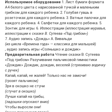
Используемое оборудование
1. Лист бумаги формата
А4 белого цвета с нарисованной тучкой и маленьким
грибком для каждого ребенка. 2. Голубая гуашь в
розеточках для каждого ребенка. 3. Ватные палочки для
каждого ребенка. 4. Салфетки для каждого ребенка. 5.
Зонтик для игры. 6. Иллюстрации
(иллюстрация муравья,
иллюстрации к сказке В. Сутеева «Под грибом»)
7. Аудио запись «Дождь» А. Вивальди
(из цикла «Времена года» — классика для малышей)
, аудио запись игры «Солнышко и дождик»
Предварительная работа
Чтение сказки В. Сутеева
«Под грибом» Разучивание пальчиковой гимнастики
«Дождик» Дождик, дождик, веселей
(стряхиваю водичку
с ручек)
Капай, капай, не жалей! Только нас не замочи!
(грозят пальчиком)
Зря в окошко не стучи
(стучат в окошко)
Лучше капай на грибы,
(ладошки опускают вниз)
Чтобы выросли они!