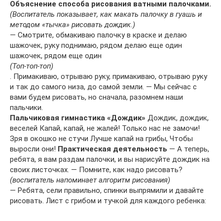
Объяснение способа рисования ватными палочками.
(Воспитатель показывает, как макать палочку в гуашь и
методом «тычка» рисовать дождик.)
— Смотрите, обмакиваю палочку в краске и делаю
шажочек, руку поднимаю, рядом делаю еще один
шажочек, рядом еще один
(Топ-топ-топ)
. Примакиваю, отрываю руку, примакиваю, отрываю руку
и так до самого низа, до самой земли. — Мы сейчас с
вами будем рисовать, но сначала, разомнем наши
пальчики.
Пальчиковая гимнастика «Дождик»
Дождик, дождик,
веселей Капай, капай, не жалей! Только нас не замочи!
Зря в окошко не стучи Лучше капай на грибы, Чтобы
выросли они!
Практическая деятельность
— А теперь,
ребята, я вам раздам палочки, и вы нарисуйте дождик на
своих листочках. — Помните, как надо рисовать?
(воспитатель напоминает алгоритм рисования)
— Ребята, сели правильно, спинки выпрямили и давайте
рисовать. Лист с грибом и тучкой для каждого ребенка: