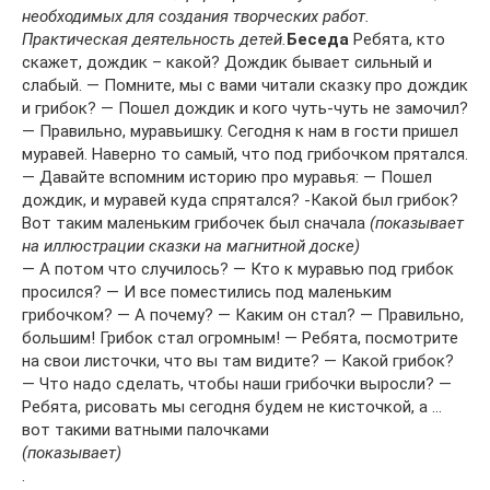
необходимых для создания творческих работ.
Практическая деятельность детей.
Беседа
Ребята, кто
скажет, дождик – какой? Дождик бывает сильный и
слабый. — Помните, мы с вами читали сказку про дождик
и грибок? — Пошел дождик и кого чуть-чуть не замочил?
— Правильно, муравьишку. Сегодня к нам в гости пришел
муравей. Наверно то самый, что под грибочком прятался.
— Давайте вспомним историю про муравья: — Пошел
дождик, и муравей куда спрятался? -Какой был грибок?
Вот таким маленьким грибочек был сначала
(показывает
на иллюстрации сказки на магнитной доске)
— А потом что случилось? — Кто к муравью под грибок
просился? — И все поместились под маленьким
грибочком? — А почему? — Каким он стал? — Правильно,
большим! Грибок стал огромным! — Ребята, посмотрите
на свои листочки, что вы там видите? — Какой грибок?
— Что надо сделать, чтобы наши грибочки выросли? —
Ребята, рисовать мы сегодня будем не кисточкой, а …
вот такими ватными палочками
(показывает)
.