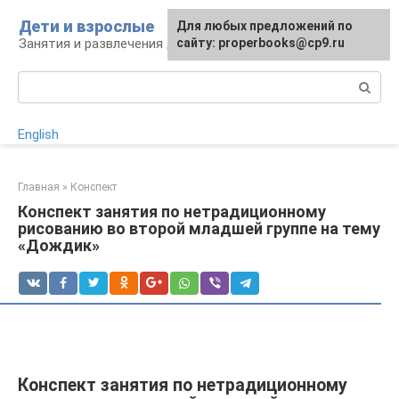
Перейти
Дети и взрослые
Для любых предложений по
к
Занятия и развлечения для дошкольников
сайту: properbooks@cp9.ru
контенту
Поиск:
English
Главная
»
Конспект
Конспект занятия по нетрадиционному
рисованию во второй младшей группе на тему
«Дождик»
Конспект занятия по нетрадиционному