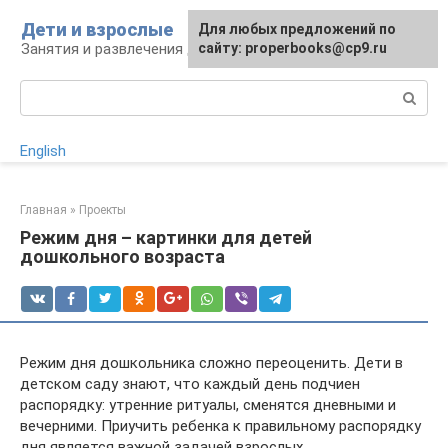
Перейти
Дети и взрослые
Для любых предложений по
к
Занятия и развлечения для дошкольников
сайту: properbooks@cp9.ru
контенту
Поиск:
English
Главная
»
Проекты
Режим дня – картинки для детей
дошкольного возраста
Режим дня дошкольника сложно переоценить. Дети в
детском саду знают, что каждый день подчиен
распорядку: утренние ритуалы, сменятся дневными и
вечерними. Приучить ребенка к правильному распорядку
дня является важной задачей взрослых.