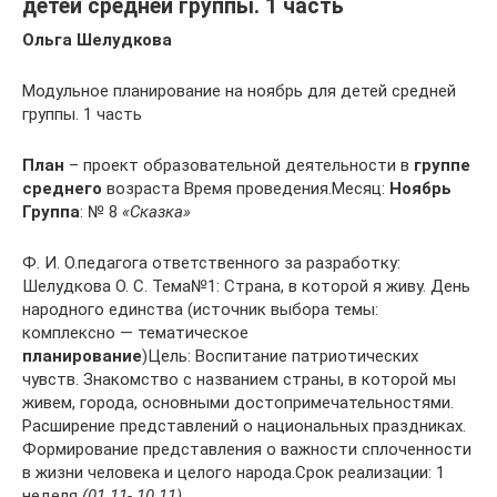
детей средней группы. 1 часть
Ольга Шелудкова
Модульное планирование на ноябрь для детей средней
группы. 1 часть
План
– проект образовательной деятельности в
группе
среднего
возраста Время проведения.Месяц:
Ноябрь
Группа
: № 8
«Сказка»
Ф. И. О.педагога ответственного за разработку:
Шелудкова О. С. Тема№1: Страна, в которой я живу. День
народного единства (источник выбора темы:
комплексно — тематическое
планирование
)Цель: Воспитание патриотических
чувств. Знакомство с названием страны, в которой мы
живем, города, основными достопримечательностями.
Расширение представлений о национальных праздниках.
Формирование представления о важности сплоченности
в жизни человека и целого народа.Срок реализации: 1
неделя
(01.11- 10.11)