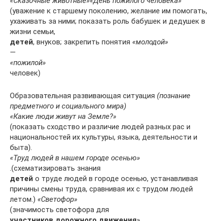
«Сказочные животные»
«День пожилого человека»
(уважение к старшему поколению, желание им помогать,
ухаживать за ними; показать роль бабушек и дедушек в
жизни семьи,
детей
, внуков; закрепить понятия
«молодой»
—
«пожилой»
человек)
Образовательная развивающая ситуация
(познание
предметного и социального мира)
«Какие люди живут на Земле?»
(показать сходство и различие людей разных рас и
национальностей их культуры, языка, деятельности и
быта).
«Труд людей в нашем городе осенью»
.(схематизировать знания
детей
о труде людей в городе осенью, устанавливая
причины смены труда, сравнивая их с трудом людей
летом.)
«Светофор»
(значимость светофора для
участников дорожного движения
»