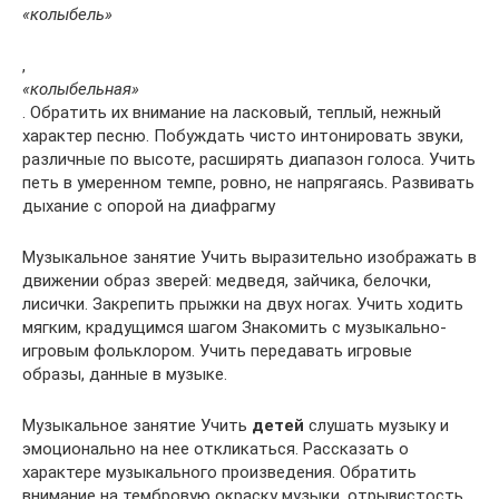
«колыбель»
,
«колыбельная»
. Обратить их внимание на ласковый, теплый, нежный
характер песню. Побуждать чисто интонировать звуки,
различные по высоте, расширять диапазон голоса. Учить
петь в умеренном темпе, ровно, не напрягаясь. Развивать
дыхание с опорой на диафрагму
Музыкальное занятие Учить выразительно изображать в
движении образ зверей: медведя, зайчика, белочки,
лисички. Закрепить прыжки на двух ногах. Учить ходить
мягким, крадущимся шагом Знакомить с музыкально-
игровым фольклором. Учить передавать игровые
образы, данные в музыке.
Музыкальное занятие Учить
детей
слушать музыку и
эмоционально на нее откликаться. Рассказать о
характере музыкального произведения. Обратить
внимание на тембровую окраску музыки, отрывистость