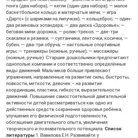
понга (два набора); — кегли (один-два набора); — малое
баскетбольное кольцо и матерчатые мячи; — игра
«Дартс» (с шариками на липучках); — кольцеброс; — один-
два резиновых эспандера; — два диска «Здоровье»; —
беговая мини-дорожка; — ролик-трекол; — две-три
скакалки и резинки; — султанчики, ленточки, косички; —
бубен; — два-три обруча; — настольные спортивные
игры; — тренажёры (ножные, ручные); — массажёры
(ножные, ручные). Старшие дошкольники предпочитают
однополые компании и соответственно определённые
виды движений. Мальчиков больше привлекают
упражнения, направленные на развитие силы, быстроты,
ловкости, меткости; девочек – на развитие
координации, пластики, гибкости, выразительности
движений. Повышение самостоятельной двигательной
активности детей рассматриваться как одно из
действенных средств сохранения здоровья ребёнка,
улучшения его физической подготовленности,
обогащения двигательного опыта, увеличения
творческого и познавательного потенциала.
Список
литературы
1. Вавилова Е.Н. Развивайте у