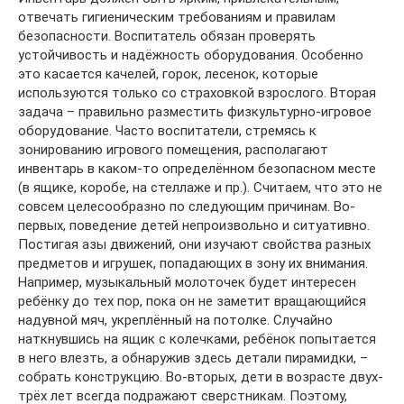
отвечать гигиеническим требованиям и правилам
безопасности. Воспитатель обязан проверять
устойчивость и надёжность оборудования. Особенно
это касается качелей, горок, лесенок, которые
используются только со страховкой взрослого. Вторая
задача – правильно разместить физкультурно-игровое
оборудование. Часто воспитатели, стремясь к
зонированию игрового помещения, располагают
инвентарь в каком-то определённом безопасном месте
(в ящике, коробе, на стеллаже и пр.). Считаем, что это не
совсем целесообразно по следующим причинам. Во-
первых, поведение детей непроизвольно и ситуативно.
Постигая азы движений, они изучают свойства разных
предметов и игрушек, попадающих в зону их внимания.
Например, музыкальный молоточек будет интересен
ребёнку до тех пор, пока он не заметит вращающийся
надувной мяч, укреплённый на потолке. Случайно
наткнувшись на ящик с колечками, ребёнок попытается
в него влезть, а обнаружив здесь детали пирамидки, –
собрать конструкцию. Во-вторых, дети в возрасте двух-
трёх лет всегда подражают сверстникам. Поэтому,