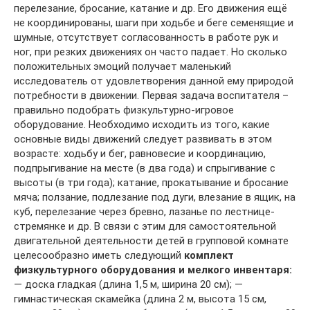
перелезание, бросание, катание и др. Его движения ещё
не координированы, шаги при ходьбе и беге семенящие и
шумные, отсутствует согласованность в работе рук и
ног, при резких движениях он часто падает. Но сколько
положительных эмоций получает маленький
исследователь от удовлетворения данной ему природой
потребности в движении. Первая задача воспитателя –
правильно подобрать физкультурно-игровое
оборудование. Необходимо исходить из того, какие
основные виды движений следует развивать в этом
возрасте: ходьбу и бег, равновесие и координацию,
подпрыгивание на месте (в два года) и спрыгивание с
высоты (в три года); катание, прокатывание и бросание
мяча; ползание, подлезание под дуги, влезание в ящик, на
куб, перелезание через бревно, лазанье по лестнице-
стремянке и др. В связи с этим для самостоятельной
двигательной деятельности детей в групповой комнате
целесообразно иметь следующий
комплект
физкультурного оборудования и мелкого инвентаря:
— доска гладкая (длина 1,5 м, ширина 20 см); —
гимнастическая скамейка (длина 2 м, высота 15 см,