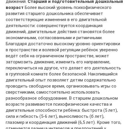
движений.
Старший и подготовительный дошкольный
возраст
Более высокий уровень психофизического
развития старшего дошкольника обеспечивает
соответствующие изменения в его двигательной
деятельности: совершенствуется координация
движений, двигательные действия становятся более
экономичными, согласованными и ритмичными.
Благодаря достаточно высокому уровню ориентировки
в пространстве и волевой регуляции ребёнок уверенно
ведёт себя на ограниченном пространстве, может
затормозить движение, изменить его направление,
переключиться на другое, что делает его деятельность
в групповой комнате более безопасной. Накопившийся
двигательный опыт позволяет детям содержательно
проводить свободное время, организовывать игры со
сверстниками, самостоятельно использовать
разнообразное оборудование. В старшем дошкольном
возрасте развиваются психофизические качества и
двигательные способности ребёнка: быстрота (5 лет),
сила и гибкость (5-6 лет), выносливость (б лет),
глазомер и координация движений (6,5 лет). Кроме того,
отмечается разница интересов и предпочтений у