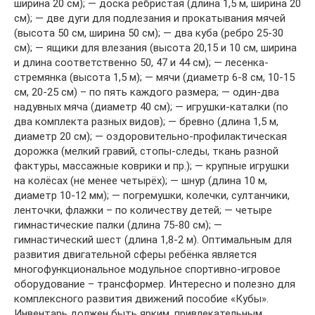
ширина 20 см); — доска ребристая (длина 1,5 м, ширина 20
см); — две дуги для подлезания и прокатывания мячей
(высота 50 см, ширина 50 см); — два куба (ребро 25-30
см); — ящики для влезания (высота 20,15 и 10 см, ширина
и длина соответственно 50, 47 и 44 см); — лесенка-
стремянка (высота 1,5 м); — мячи (диаметр 6-8 см, 10-15
см, 20-25 см) – по пять каждого размера; — один-два
надувных мяча (диаметр 40 см); — игрушки-каталки (по
два комплекта разных видов); — бревно (длина 1,5 м,
диаметр 20 см); — оздоровительно-профилактическая
дорожка (мелкий гравий, стопы-следы, ткань разной
фактуры, массажные коврики и пр.); — крупные игрушки
на колёсах (не менее четырёх); — шнур (длина 10 м,
диаметр 10-12 мм); — погремушки, колечки, султанчики,
ленточки, флажки – по количеству детей; — четыре
гимнастические палки (длина 75-80 см); —
гимнастический шест (длина 1,8-2 м). Оптимальным для
развития двигательной сферы ребёнка является
многофункциональное модульное спортивно-игровое
оборудование – трансформер. Интересно и полезно для
комплексного развития движений пособие «Кубы».
Инвентарь должен быть ярким, привлекательным,