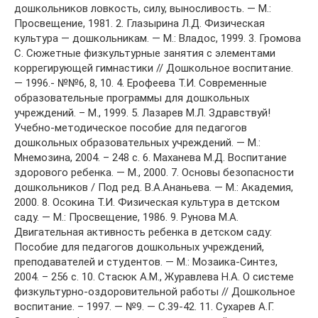
дошкольников ловкость, силу, выносливость. — М.:
Просвещение, 1981. 2. Глазырина Л.Д. Физическая
культура — дошкольникам. — М.: Владос, 1999. 3. Громова
С. Сюжетные физкультурные занятия с элементами
коррегирующей гимнастики // Дошкольное воспитание.
— 1996.- №№6, 8, 10. 4. Ерофеева Т.И. Современные
образовательные программы для дошкольных
учреждений. – М., 1999. 5. Лазарев М.Л. Здравствуй!
Учебно-методическое пособие для педагогов
дошкольных образовательных учреждений. — М.:
Мнемозина, 2004. – 248 с. 6. Маханева М.Д. Воспитание
здорового ребенка. — М., 2000. 7. Основы безопасности
дошкольников / Под ред. В.А.Ананьева. — М.: Академия,
2000. 8. Осокина Т.И. Физическая культура в детском
саду. — М.: Просвещение, 1986. 9. Рунова М.А.
Двигательная активность ребенка в детском саду:
Пособие для педагогов дошкольных учреждений,
преподавателей и студентов. — М.: Мозаика-Синтез,
2004. – 256 с. 10. Стасюк А.М., Журавлева Н.А. О системе
физкультурно-оздоровительной работы // Дошкольное
воспитание. – 1997. — №9. — С.39-42. 11. Сухарев А.Г.