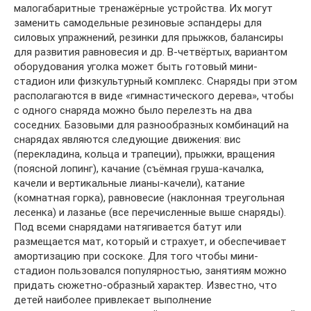
малогабаритные тренажёрные устройства. Их могут
заменить самодельные резиновые эспандеры для
силовых упражнений, резинки для прыжков, балансиры
для развития равновесия и др. В-четвёртых, вариантом
оборудования уголка может быть готовый мини-
стадион или физкультурный комплекс. Снаряды при этом
располагаются в виде «гимнастического дерева», чтобы
с одного снаряда можно было перелезть на два
соседних. Базовыми для разнообразных комбинаций на
снарядах являются следующие движения: вис
(перекладина, кольца и трапеции), прыжки, вращения
(поясной лопинг), качание (съёмная груша-качалка,
качели и вертикальные лианы-качели), катание
(комнатная горка), равновесие (наклонная треугольная
лесенка) и лазанье (все перечисленные выше снаряды).
Под всеми снарядами натягивается батут или
размещается мат, который и страхует, и обеспечивает
амортизацию при соскоке. Для того чтобы мини-
стадион пользовался популярностью, занятиям можно
придать сюжетно-образный характер. Известно, что
детей наиболее привлекает выполнение