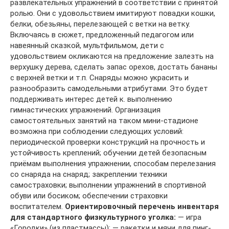
развлекательных упражнений в соответствии с принятой
ролью. Они с удовольствием имитируют повадки кошки,
белки, обезьяны, перелезающей с ветки на ветку.
Включаясь в сюжет, предложенный педагогом или
навеянный сказкой, мультфильмом, дети с
удовольствием окликаются на предложение залезть на
верхушку дерева, сделать запас орехов, достать бананы
с верхней ветки и т.п. Снаряды можно украсить и
разнообразить самодельными атрибутами. Это будет
поддерживать интерес детей к. выполнению
гимнастических упражнений. Организация
самостоятельных занятий на таком мини-стадионе
возможна при соблюдении следующих условий:
периодической проверки конструкций на прочность и
устойчивость креплений; обучении детей безопасным
приёмам выполнения упражнении, способам перелезания
со снаряда на снаряд; закреплении техники
самостраховки; выполнении упражнений в спортивной
обуви или босиком; обеспечении страховки
воспитателем.
Ориентировочный перечень инвентаря
для стандартного физкультурного уголка:
— игра
«Городки» (из пластмассы); — ракетки и мячи для пинг-