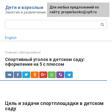
Перейти
Дети и взрослые
Для любых предложений по
к
Занятия и развлечения для дошкольников
сайту: properbooks@cp9.ru
контенту
Поиск:
English
Главная
»
Метод-кабинет
Спортивный уголок в детском саду:
оформление на 5 с плюсом
Цель и задачи спортплощадки в детском
саду