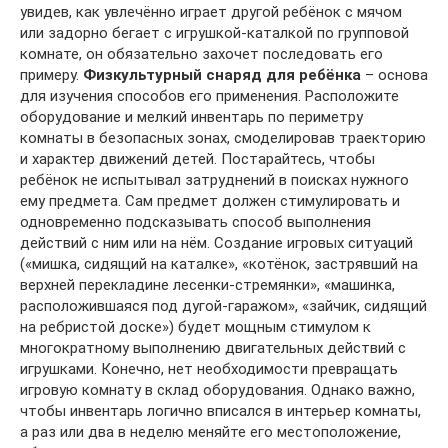
увидев, как увлечённо играет другой ребёнок с мячом
или задорно бегает с игрушкой-каталкой по групповой
комнате, он обязательно захочет последовать его
примеру.
Физкультурный снаряд для ребёнка
– основа
для изучения способов его применения. Расположите
оборудование и мелкий инвентарь по периметру
комнаты в безопасных зонах, смоделировав траекторию
и характер движений детей. Постарайтесь, чтобы
ребёнок не испытывал затруднений в поисках нужного
ему предмета. Сам предмет должен стимулировать и
одновременно подсказывать способ выполнения
действий с ним или на нём. Создание игровых ситуаций
(«мишка, сидящий на каталке», «котёнок, застрявший на
верхней перекладине лесенки-стремянки», «машинка,
расположившаяся под дугой-гаражом», «зайчик, сидящий
на ребристой доске») будет мощным стимулом к
многократному выполнению двигательных действий с
игрушками. Конечно, нет необходимости превращать
игровую комнату в склад оборудования. Однако важно,
чтобы инвентарь логично вписался в интерьер комнаты,
а раз или два в неделю меняйте его местоположение,