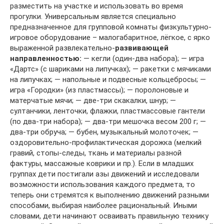
разместить на участке и использовать во время
прогулки. Универсальным является специально
предназначенное для групповой комнаты физкультурно-
игровое оборудование – малогабаритное, лёгкое, с ярко
выраженной развлекательно-
развивающей
направленностью:
— кегли (один-два набора); — игра
«Дартс» (с шариками на липучках); — ракетки с мячиками
на липучках; — напольные и подвесные кольцебросы; —
игра «Городки» (из пластмассы); — поролоновые и
матерчатые мячи; — две-три скакалки, шнур; —
султанчики, ленточки, флажки, пластмассовые гантели
(по два-три набора); — два-три мешочка весом 200 г; —
два-три обруча; — бубен, музыкальный молоточек; —
оздоровительно-профилактическая дорожка (мелкий
гравий, стопы-следы, ткань и материалы разной
фактуры, массажные коврики и пр.). Если в младших
группах дети постигали азы движений и исследовали
возможности использования каждого предмета, то
теперь они стремятся к выполнению движений разными
способами, выбирая наиболее рациональный. Иными
словами, дети начинают осваивать правильную технику