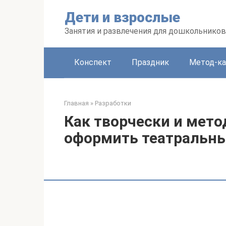
Перейти
Дети и взрослые
к
контенту
Занятия и развлечения для дошкольников
Конспект
Праздник
Метод-ка
Главная
»
Разработки
Как творчески и мет
оформить театральны