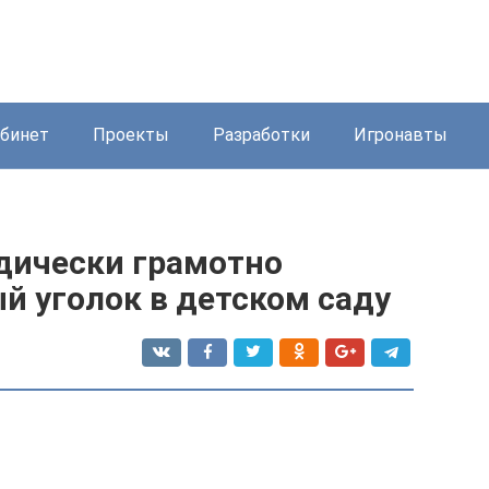
бинет
Проекты
Разработки
Игронавты
одически грамотно
й уголок в детском саду