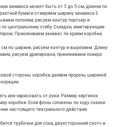
на занавеса может быть от 3 до 5 см, длинна по
архатной бумаги отмеряем ширину занавеса 2
дываем пополам, рисуем контур портьер и
 по центральному сгибу. Складки, имитирующие
тером. Приклеиваем занавес по краям коробки.
 см по ширине, рисуем контур и вырезаем. Длину
заем, рисуем драпировки, приклеиваем поверх
ковой стороны коробки делаем прорезь шириной
екорации.
ть или нарисовать от руки. Размер картинок
мер коробки. Если фоны сложены по ходу сказки
ение настоящего театрального действия.
ятся трубочки для сока, двухсторонний скотч и