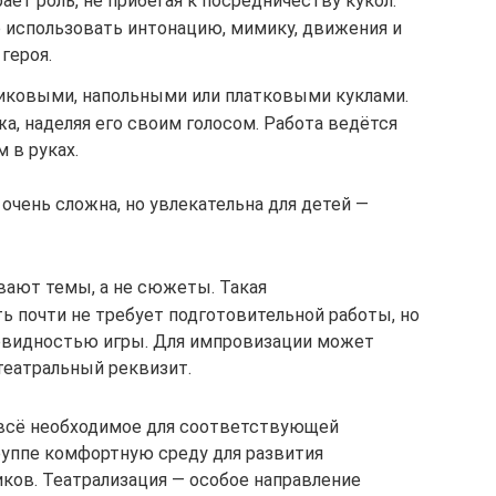
ет роль, не прибегая к посредничеству кукол.
 использовать интонацию, мимику, движения и
героя.
чиковыми, напольными или платковыми куклами.
, наделяя его своим голосом. Работа ведётся
 в руках.
очень сложна, но увлекательна для детей —
ают темы, а не сюжеты. Такая
ь почти не требует подготовительной работы, но
овидностью игры. Для импровизации может
театральный реквизит.
 всё необходимое для соответствующей
группе комфортную среду для развития
ков. Театрализация — особое направление