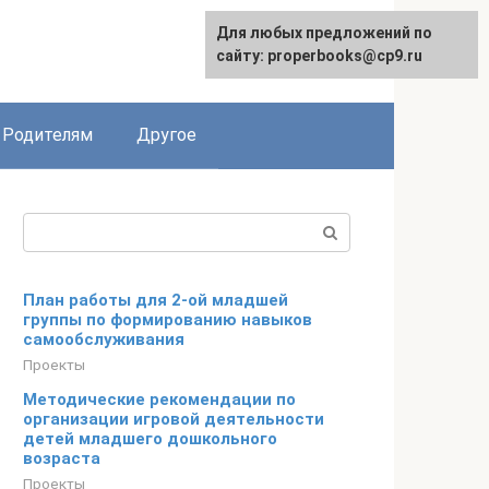
Для любых предложений по
English
сайту: properbooks@cp9.ru
Родителям
Другое
Поиск:
План работы для 2-ой младшей
группы по формированию навыков
самообслуживания
Проекты
Методические рекомендации по
организации игровой деятельности
детей младшего дошкольного
возраста
Проекты