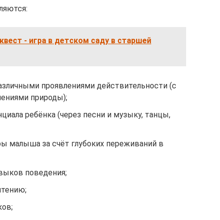
ляются:
вест - игра в детском саду в старшей
азличными проявлениями действительности (с
ениями природы);
циала ребёнка (через песни и музыку, танцы,
ы малыша за счёт глубоких переживаний в
выков поведения;
чтению;
ов;