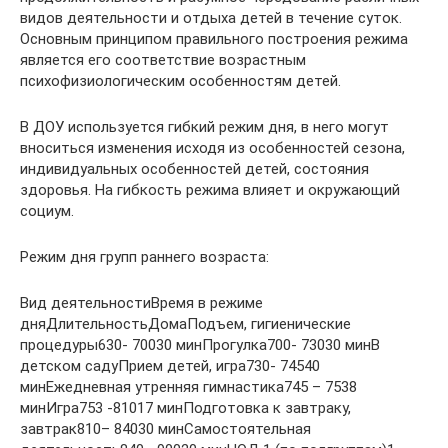
видов деятельности и отдыха детей в течение суток.
Основным принципом правильного построения режима
является его соответствие возрастным
психофизиологическим особенностям детей.
В ДОУ используется гибкий режим дня, в него могут
вноситься изменения исходя из особенностей сезона,
индивидуальных особенностей детей, состояния
здоровья. На гибкость режима влияет и окружающий
социум.
Режим дня групп раннего возраста:
Вид деятельностиВремя в режиме
дняДлительностьДомаПодъем, гигиенические
процедуры630- 70030 минПрогулка700- 73030 минВ
детском садуПрием детей, игра730- 74540
минЕжедневная утренняя гимнастика745 – 7538
минИгра753 -81017 минПодготовка к завтраку,
завтрак810– 84030 минСамостоятельная