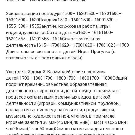
Закаливающие процедуры1500– 15301500– 15301500–
15301500– 1530Полдник1530– 16001530– 16001530–
15551530– 1555Занятие, кружковая работа, игры,
индивидуальная работа с детьми1600– 16151600–
16201555– 16201555– 1625Самостоятельная
деятельность1615– 17001620– 17001620– 17001625– 1700
Двигательная активность детей. Игры. Прогулка (в
зависимости от состояния погоды).
Уход детей домой. Взаимодействие с семьями
детей.1700– 18001700– 18001700– 18001700– 1800Общий
подсчет времениСовместная образовательная
деятельность взрослого и детей, осуществляемая в
процессе организации различных видов детской
деятельности (игровой, коммуникативной, трудовой,
познавательно-исследовательской, продуктивной,
музыкально-художественной, чтения), в том числе
игровые занятия.30 мин(45 мин)40 мин(1 час)1 час25 мин1
час25 мин(1 час50 мин)Самостоятельная деятельность
детей, осуществляемая в рамках непосредственно