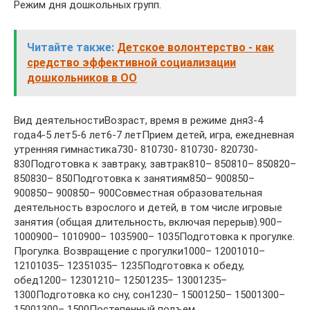
Режим дня дошкольных групп.
Читайте также:
Детское волонтерство - как
средство эффективной социализации
дошкольников в ОО
Вид деятельностиВозраст, время в режиме дня3-4
года4-5 лет5-6 лет6-7 летПрием детей, игра, ежедневная
утренняя гимнастика730- 810730- 810730- 820730-
830Подготовка к завтраку, завтрак810– 850810– 850820–
850830– 850Подготовка к занятиям850– 900850–
900850– 900850– 900Совместная образовательная
деятельность взрослого и детей, в том числе игровые
занятия (общая длительность, включая перерыв).900–
1000900– 1010900– 1035900– 1035Подготовка к прогулке.
Прогулка. Возвращение с прогулки1000– 12001010–
12101035– 12351035– 1235Подготовка к обеду,
обед1200– 12301210– 12501235– 13001235–
1300Подготовка ко сну, сон1230– 15001250– 15001300–
15001300– 1500Постепенный подъем.