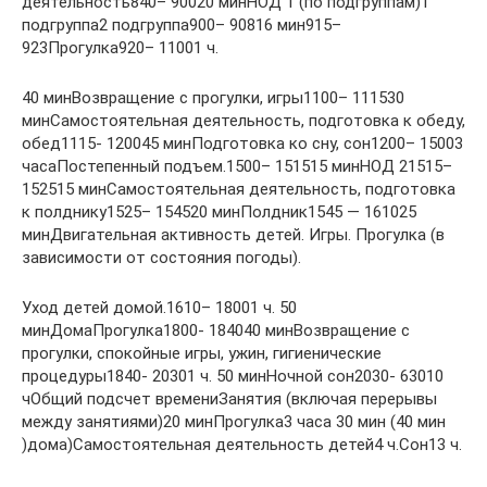
деятельность840– 90020 минНОД 1 (по подгруппам)1
подгруппа2 подгруппа900– 90816 мин915–
923Прогулка920– 11001 ч.
40 минВозвращение с прогулки, игры1100– 111530
минСамостоятельная деятельность, подготовка к обеду,
обед1115- 120045 минПодготовка ко сну, сон1200– 15003
часаПостепенный подъем.1500– 151515 минНОД 21515–
152515 минСамостоятельная деятельность, подготовка
к полднику1525– 154520 минПолдник1545 — 161025
минДвигательная активность детей. Игры. Прогулка (в
зависимости от состояния погоды).
Уход детей домой.1610– 18001 ч. 50
минДомаПрогулка1800- 184040 минВозвращение с
прогулки, спокойные игры, ужин, гигиенические
процедуры1840- 20301 ч. 50 минНочной сон2030- 63010
чОбщий подсчет времениЗанятия (включая перерывы
между занятиями)20 минПрогулка3 часа 30 мин (40 мин
)дома)Самостоятельная деятельность детей4 ч.Сон13 ч.