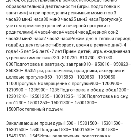
образовательной деятельности (игры, подготовка к
занятиям) и при проведении режимных моментов.3
часа30 мин3 часа30 мин3 часа25 мин3 часаПрогулка(с
учетом времени утренней и вечерней прогулки с
родителями).4 часа4 часа4 часа4 часаДневной сон2
часа30 мин2 часа2 часа2 часаРежим дня в тёплый период
годаВид деятельностиВозраст, время в режиме дня3-4
года4-5 лет5-6 лет6-7 летПрием детей, игра, ежедневная
утренняя гимнастика730- 810730- 810730- 820730-
830Подготовка к завтраку, завтрак810– 850810– 850820–
850830– 850Игры, развлечения, праздники, экскурсии и
целевые прогулки850– 1015850– 1020850– 1050850–
1100Прогулка. Возвращение с прогулки900– 1200900–
1210900 – 1235900– 1235Подготовка к обеду, обед1200–
12301210– 12501235– 13001235– 1300Подготовка ко сну,
сон1230– 15001250– 15001300– 15001300–
1500Постепенный подъем.
Закаливающие процедуры1500– 15301500– 15301500–
15301500– 1530Полдник1530– 16001530– 16001530–
15451530– 1545Игры, развлечения, подготовка к