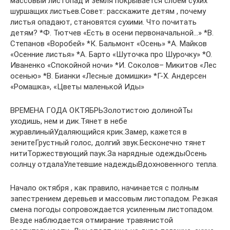
массовый листопад и земля покрывается слоем сухих
шуршащих листьев.Совет: расскажите детям , почему
листья опадают, становятся сухими. Что почитать
детям? *Ф. Тютчев «Есть в осени первоначальной…» *В.
Степанов «Воробей» *К. Бальмонт «Осень» *А. Майков
«Осенние листья» *А. Барто «Шуточка про Шурочку» *О.
Иваненко «Спокойной ночи» *И. Соколов– Микитов «Лес
осенью» *В. Бианки «Лесные домишки» *Г-Х. Андерсен
«Ромашка», «Цветы маленькой Иды»
ВРЕМЕНА ГОДА ОКТЯБРЬЗолотистою долинойТы
уходишь, нем и дик.Тянет в небе
журавлиныйУдаляющийся крик.Замер, кажется в
зенитеГрустный голос, долгий звук.Бесконечно тянет
нитиТоржествующий паук.За нарядные одеждыОсень
солнцу отдалаУлетевшие надеждыВдохновенного тепла.
Начало октября , как правило, начинается с полным
запестрением деревьев и массовым листопадом. Резкая
смена погоды сопровождается усиленным листопадом.
Везде наблюдается отмирание травянистой