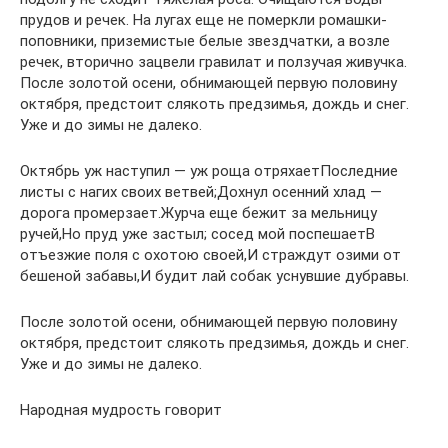
прудов и речек. На лугах еще не померкли ромашки-
поповники, приземистые белые звездчатки, а возле
речек, вторично зацвели гравилат и ползучая живучка.
После золотой осени, обнимающей первую половину
октября, предстоит слякоть предзимья, дождь и снег.
Уже и до зимы не далеко.
Октябрь уж наступил — уж роща отряхаетПоследние
листы с нагих своих ветвей;Дохнул осенний хлад —
дорога промерзает.Журча еще бежит за мельницу
ручей,Но пруд уже застыл; сосед мой поспешаетВ
отъезжие поля с охотою своей,И страждут озими от
бешеной забавы,И будит лай собак уснувшие дубравы.
После золотой осени, обнимающей первую половину
октября, предстоит слякоть предзимья, дождь и снег.
Уже и до зимы не далеко.
Народная мудрость говорит