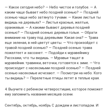
— Какое сегодня небо? — Небо чистое и голубое. — А
каким чаще бывает небо поздней осенью? — Поздней
осенью чаще небо затянуто тучами. — Какие листья ты
видишь на деревьях? — Листья красные, желтые,
оранжевые. — А какими бывают деревья поздней
осенью? — Поздней осенью деревья голые. — Обрати
внимание на траву под деревьями. Какая она? — Трава
еще зеленая, в ней цветут цветы. — Что произойдет с
травой поздней осенью? — Поздней осенью трава
пожелтеет и засохнет. — Подойди к муравейнику.
Расскажи, что ты видишь. — Муравьи тащат в
муравейник травинки, веточки, готовятся к зиме. — Что
происходит с насекомыми поздней осенью? — Поздней
осенью насекомые исчезают. — Посмотри на небо. Кого
ты видишь? — Перелетные птицы летят в теплые края.
4. Выучите с ребенком четверостишие, которое поможет
ему запомнить названия месяцев осени.
Сентябрь, октябрь, ноябрь С дождем и листопадом. И