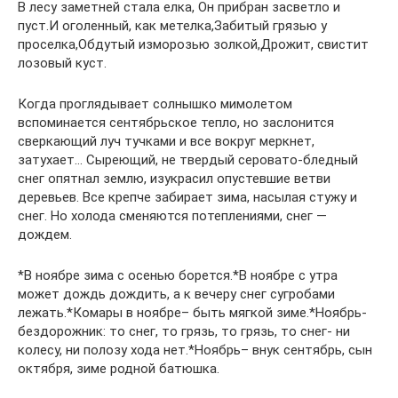
В лесу заметней стала елка, Он прибран засветло и
пуст.И оголенный, как метелка,Забитый грязью у
проселка,Обдутый изморозью золкой,Дрожит, свистит
лозовый куст.
Когда проглядывает солнышко мимолетом
вспоминается сентябрьское тепло, но заслонится
сверкающий луч тучками и все вокруг меркнет,
затухает… Сыреющий, не твердый серовато-бледный
снег опятнал землю, изукрасил опустевшие ветви
деревьев. Все крепче забирает зима, насылая стужу и
снег. Но холода сменяются потеплениями, снег —
дождем.
*В ноябре зима с осенью борется.*В ноябре с утра
может дождь дождить, а к вечеру снег сугробами
лежать.*Комары в ноябре– быть мягкой зиме.*Ноябрь-
бездорожник: то снег, то грязь, то грязь, то снег- ни
колесу, ни полозу хода нет.*Ноябрь– внук сентябрь, сын
октября, зиме родной батюшка.