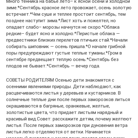
Много тенника на бабье лето– к ясной осени и холодной
зиме.*Сентябрь красное лето провожает, осень золотую
встречает.*Чем суше и теплее простоит сентябрь, тем
позднее наступит зима.*Лист хоть и пожелтел, но
опадает слабо– морозы начнутся не скоро.*Облака
редкие– будет ясно и холодно.*Перистые облака —
предвестники близких перелетов птичьих стай.*Начали
собирать шиповник — осень пришла.*О начале грибной
поры предупреждают густые теплые туманы.*Гром в
сентябре предвещает теплую осень.*Сентябрь без
плодов не бывает.*Сентябрь — вечер года.
СОВЕТЫ РОДИТЕЛЯМ Осенью дети знакомятся с
осенними явлениями природы. Дети наблюдают, как
расцвечиваются листья у деревьев и кустарников. В
солнечные теплые дни после первых заморозков литься
окрашиваются в багряные, оранжевые, желтые,
золотистые цвета, что придает листьям нарядный и
красивый вид.Совет: расскажите детям, почему желтеют
листья. После первых заморозков при дуновения ветра
листья легко отделяются от ветки. Начинается