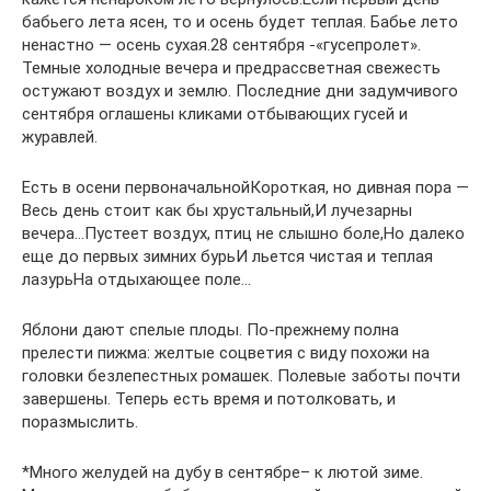
бабьего лета ясен, то и осень будет теплая. Бабье лето
ненастно — осень сухая.28 сентября -«гусепролет».
Темные холодные вечера и предрассветная свежесть
остужают воздух и землю. Последние дни задумчивого
сентября оглашены кликами отбывающих гусей и
журавлей.
Есть в осени первоначальнойКороткая, но дивная пора —
Весь день стоит как бы хрустальный,И лучезарны
вечера…Пустеет воздух, птиц не слышно боле,Но далеко
еще до первых зимних бурьИ льется чистая и теплая
лазурьНа отдыхающее поле…
Яблони дают спелые плоды. По-прежнему полна
прелести пижма: желтые соцветия с виду похожи на
головки безлепестных ромашек. Полевые заботы почти
завершены. Теперь есть время и потолковать, и
поразмыслить.
*Много желудей на дубу в сентябре– к лютой зиме.