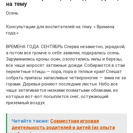
на тему
Осень
Консультации для воспитателей на тему: « Времена
года.»
ВРЕМЕНА ГОДА. СЕНТЯБРЬ Сперва незаметно, украдкой,
а потом все громче о себе заявляя, подкралась осень.
Зарумянились кроны осин, озолотились липы и березы,
все чаще моросят затяжные дожди. Собираются в стаи
перелетные птицы — пора, пора в теплые края! Спешат
собрать припасы запасливые четвероногие — зима не за
горами. Деревья роняют последние листья. Небо все
чаще затягивается низкими лохматыми облаками, из
которых вот-вот посыплется снег, остужающий
приземный воздух.
Читайте также:
Совместная игровая
деятельность родителей и детей (из опыта