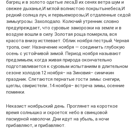
багрец и в золото одетые леса,В их сенях ветра шум и
свежее дыханье,И мглой волнистою покрытынебеса,И
редкий солнца луч, и первыеморозы,И отдаленные седой
зимыугрозы. Захолодало. Колючий утренник словно
предупреждает, что суровые заморозки на земле и в
воздухе вошли в силу. Золотая роща померкла, вся
красота внизу истлевает. Облик ноября пестрый. Черная
тропа, снег. Назначение ноября — соединить глубокую
осень с устойчивой зимой. Период ноября называют
предзимьем, когда живая природа окончательно
подготавливается к суровым испытаниям в длительном
сезоне холодов.12 ноября– на Зиновия– синичкин
праздник. Слетаются пернатые гости зимы: снегири,
щеглы, свиристели…14 ноября– встреча зимы, осенние
поминки.
Неказист ноябрьский день. Проглянет на короткое
время солнышко и скроется: небо в свинцовой
пасмурной наволочи. Дни идут на убыль, а ночи
прибавляют, и прибавляют.