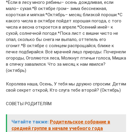
*Если в лесу много рябины– осень дождливая, если
мало– сухая.*В октябре гром– зима бесснежная,
короткая и мягкая.*Октябрь– месяц близкой пороши.*С
какого числа в октябре пойдет хорошая погода, с того
числа и весна откроется в апреле.*Осенний иней– к
сухой, солнечной погоде.*Пока лист с вишни чисто не
опал, сколько бы снега ни выпало, оттепель его
сгонит.*В октябре с солнцем распрощайся, ближе к
печке подбирайся. Всё мрачней лицо природы: Почернели
огороды, Оголяются леса, Молкнут птичьи голоса, Мишка
в спячку завалился. Что за месяц к нам явился?
(октябрь)
Королева наша, Осень, У тебя мы дружно спросим: Детям
свой секрет открой, Кто слуга тебе второй? (Октябрь)
СОВЕТЫ РОДИТЕЛЯМ
Читайте также:
Родительское собрание в
средней группе в начале учебного года