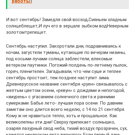
работы)
И вот сентябрь! Замедля свой восход,Сияньем хладным
солнцеблещет,И луч его в зерцале зыбком водНеверным
золотомтрепещет.
Сентябрь наступил. Закоротали дни, подравниваясь к
ночам, загустели туманы, кутающие по вечерам низины,
под косыми лучами солнца заблестели, влекомые
ветерком паутинки. Погожий полдень по-летнему пылок,
горяч, пленителен. Загадывали, что чем суше и теплее
сентябрь простоит, тем позднее наступит зима.
Древнерусское название сентября «руен» связывалось с
желтым цветом осени, «ревун» с дождями и непогодой,
«хмурень» с угасанием солнечного света и ранними
сумерками. Бабье лето- лучшая пора осени. По давним
заметам оно длится всего неделю, с 14 по 21 сентября.
Кому ж не нравиться тепло, хоть и прощальное. Как
великолепны эти дни! Сверху припекает солнышко,
озаряя лазурный свод неба, тихий воздух прозрачен, сух,
кажется ненароком лето вернулось.Если первый день