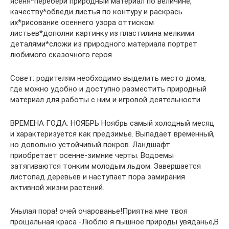
ясеня*перебери природный материал по величине,
качеству*обведи листья по контуру и раскрась
их*рисование осеннего узора оттиском
листьев*дополни картинку из пластилина мелкими
деталями*сложи из природного материала портрет
любимого сказочного героя
Совет: родителям необходимо выделить место дома,
где можно удобно и доступно разместить природный
материал для работы с ним и игровой деятельности.
ВРЕМЕНА ГОДА. НОЯБРЬ Ноябрь самый холодный месяц
и характеризуется как предзимье. Выпадает временный,
но довольно устойчивый покров. Ландшафт
приобретает осенне-зимние черты. Водоемы
затягиваются тонким молодым льдом. Завершается
листопад деревьев и наступает пора замирания
активной жизни растений.
Унылая пора! очей очарованье!Приятна мне твоя
прощальная краса -Люблю я пышное природы увяданье,В