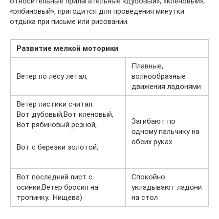
относительные прилагательные «дубовый», «кленовый»,
«рябиновый», пригодится для проведения минутки
отдыха при письме или рисовании.
Развитие мелкой моторики
Плавные,
Ветер по лесу летал,
волнообразные
движения ладонями
Ветер листики считал:
Вот дубовый,Вот кленовый,
Загибают по
Вот рябиновый резной,
одному пальчику на
обеих руках
Вот с березки золотой,
Вот последний лист с
Спокойно
осинки,Ветер бросил на
укладывают ладони
тропинку.. Нищева)
на стол