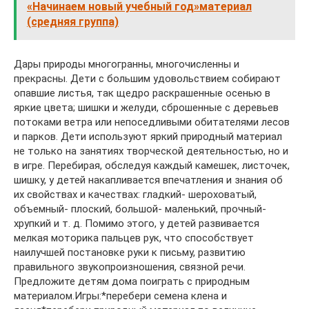
«Начинаем новый учебный год»материал
(средняя группа)
Дары природы многогранны, многочисленны и
прекрасны. Дети с большим удовольствием собирают
опавшие листья, так щедро раскрашенные осенью в
яркие цвета; шишки и желуди, сброшенные с деревьев
потоками ветра или непоседливыми обитателями лесов
и парков. Дети используют яркий природный материал
не только на занятиях творческой деятельностью, но и
в игре. Перебирая, обследуя каждый камешек, листочек,
шишку, у детей накапливается впечатления и знания об
их свойствах и качествах: гладкий- шероховатый,
объемный- плоский, большой- маленький, прочный-
хрупкий и т. д. Помимо этого, у детей развивается
мелкая моторика пальцев рук, что способствует
наилучшей постановке руки к письму, развитию
правильного звукопроизношения, связной речи.
Предложите детям дома поиграть с природным
материалом.Игры:*перебери семена клена и