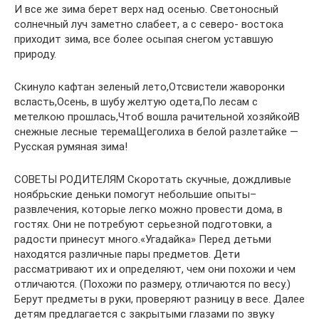
И все же зима берет верх над осенью. Светоносный
солнечный луч заметно слабеет, а с северо- востока
приходит зима, все более осыпая снегом уставшую
природу.
Скинуло кафтан зеленый лето,Отсвистели жаворонки
всласть,Осень, в шубу желтую одета,По лесам с
метелкою прошлась,Чтоб вошла рачительной хозяйкойВ
снежные лесные теремаЩеголиха в белой разлетайке —
Русская румяная зима!
СОВЕТЫ РОДИТЕЛЯМ Скоротать скучные, дождливые
ноябрьские деньки помогут небольшие опыты–
развлечения, которые легко можно провести дома, в
гостях. Они не потребуют серьезной подготовки, а
радости принесут много.«Угадайка» Перед детьми
находятся различные пары предметов. Дети
рассматривают их и определяют, чем они похожи и чем
отличаются. (Похожи по размеру, отличаются по весу.)
Берут предметы в руки, проверяют разницу в весе. Далее
детям предлагается с закрытыми глазами по звуку