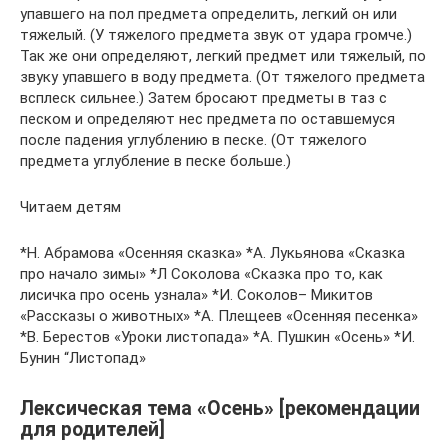
упавшего на пол предмета определить, легкий он или
тяжелый. (У тяжелого предмета звук от удара громче.)
Так же они определяют, легкий предмет или тяжелый, по
звуку упавшего в воду предмета. (От тяжелого предмета
всплеск сильнее.) Затем бросают предметы в таз с
песком и определяют нес предмета по оставшемуся
после падения углублению в песке. (От тяжелого
предмета углубление в песке больше.)
Читаем детям
*Н. Абрамова «Осенняя сказка» *А. Лукьянова «Сказка
про начало зимы» *Л Соколова «Сказка про то, как
лисичка про осень узнала» *И. Соколов– Микитов
«Рассказы о животных» *А. Плещеев «Осенняя песенка»
*В. Берестов «Уроки листопада» *А. Пушкин «Осень» *И.
Бунин “Листопад»
Лексическая тема «Осень» [рекомендации
для родителей]