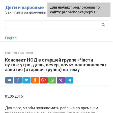
Перейти
Дети и взрослые
Для любых предложений по
к
Занятия и развлечения для дошкольников
сайту: properbooks@cp9.ru
контенту
Поиск:
English
Главная
»
Конспект
Конспект НОД в старшей группе «Части
суток: утро, день, вечер, ночь».план-конспект
занятия (старшая группа) на тему
05.06.2015
Для того, чтобы познакомить ребенка со временем