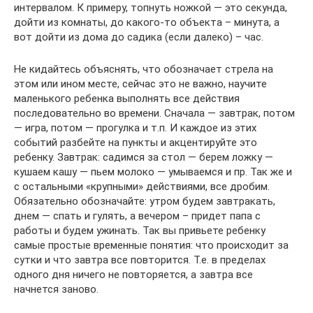
интервалом. К примеру, топнуть ножкой — это секунда,
дойти из комнаты, до какого-то объекта – минута, а
вот дойти из дома до садика (если далеко) – час.
Не кидайтесь объяснять, что обозначает стрела на
этом или ином месте, сейчас это не важно, научите
маленького ребенка выполнять все действия
последовательно во времени. Сначала — завтрак, потом
— игра, потом — прогулка и т.п. И каждое из этих
событий разбейте на пункты и акцентируйте это
ребенку. Завтрак: садимся за стол — берем ложку —
кушаем кашу — пьем молоко — умываемся и пр. Так же и
с остальными «крупными» действиями, все дробим.
Обязательно обозначайте: утром будем завтракать,
днем — спать и гулять, а вечером – придет папа с
работы и будем ужинать. Так вы привьете ребенку
самые простые временные понятия: что происходит за
сутки и что завтра все повторится. Т.е. в пределах
одного дня ничего не повторяется, а завтра все
начнется заново.