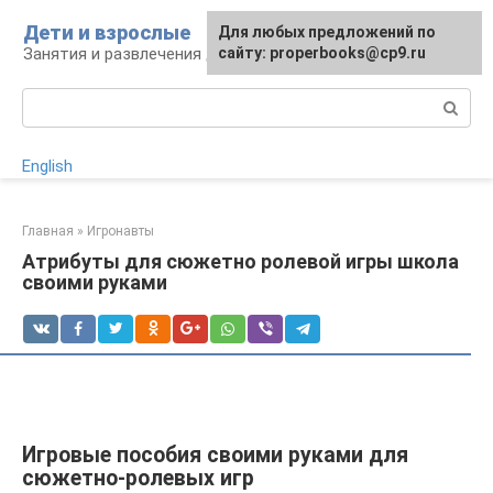
Перейти
Дети и взрослые
Для любых предложений по
к
Занятия и развлечения для дошкольников
сайту: properbooks@cp9.ru
контенту
Поиск:
English
Главная
»
Игронавты
Атрибуты для сюжетно ролевой игры школа
своими руками
Игровые пособия своими руками для
сюжетно-ролевых игр