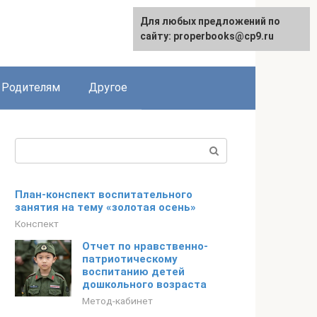
Для любых предложений по
English
сайту: properbooks@cp9.ru
Родителям
Другое
Поиск:
План-конспект воспитательного
занятия на тему «золотая осень»
Конспект
Отчет по нравственно-
патриотическому
воспитанию детей
дошкольного возраста
Метод-кабинет