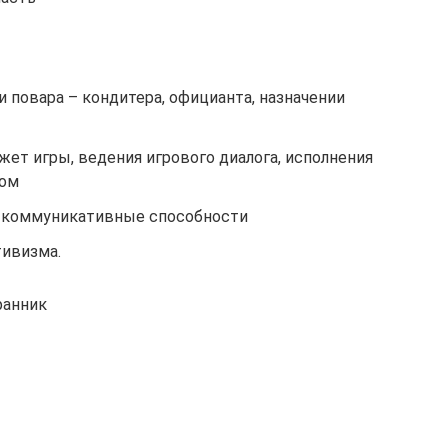
и повара – кондитера, официанта, назначении
ет игры, ведения игрового диалога, исполнения
том
, коммуникативные способности
тивизма.
ранник