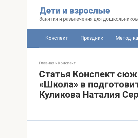
Перейти
Дети и взрослые
к
контенту
Занятия и развлечения для дошкольников
Конспект
Праздник
Метод-ка
Главная
»
Конспект
Статья Конспект сюж
«Школа» в подготовит
Куликова Наталия Се