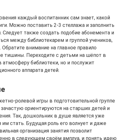
новения каждый воспитанник сам знает, какой
иги. Можно поставить 2-3 стеллажа и заполнить
. Следует также создать подобие абонемента и
ться между библиотекарем и группой учеников,
. Обратите внимание на главное правило
е тишины. Переходите с детьми на шёпот в
 в атмосферу библиотеки, но и послужит
ионного аппарата детей.
ые
етно-ролевой игры в подготовительной группе
а зачастую ориентируются на старших детей и
ения. Так, дошкольник в душе является уже
им стать. Будущая роль его волнует и даже
вильная организация занятия позволит
енно в следующем своём амплуа, и понять идею