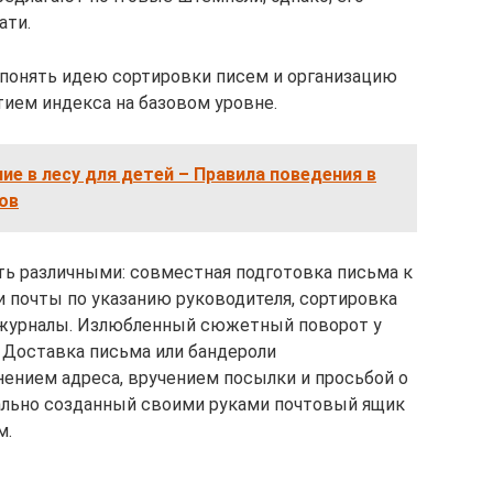
ати.
 понять идею сортировки писем и организацию
тием индекса на базовом уровне.
ие в лесу для детей – Правила поведения в
ов
ь различными: совместная подготовка письма к
 почты по указанию руководителя, сортировка
, журналы. Излюбленный сюжетный поворот у
. Доставка письма или бандероли
ением адреса, вручением посылки и просьбой о
ально созданный своими руками почтовый ящик
м.