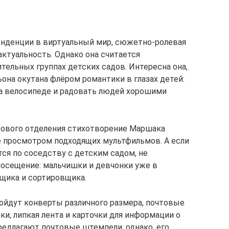
онденции в виртуальный мир, сюжетно-ролевая
актуальность. Однако она считается
тельных группах детских садов. Интересна она,
ьона окутана флёром романтики в глазах детей:
а велосипеде и радовать людей хорошими
тового отделения стихотворение Маршака
е просмотром подходящих мультфильмов. А если
ся по соседству с детским садом, не
посещение: мальчишки и девчонки уже в
щика и сортировщика.
дойдут конверты различного размера, почтовые
ки, липкая лента и карточки для информации о
редлагают почтовые штемпели, однако, его