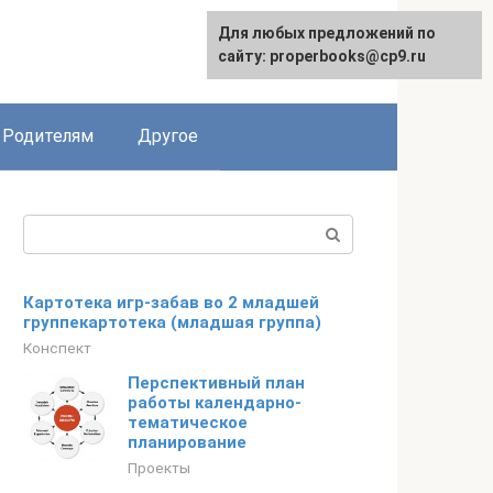
Для любых предложений по
English
сайту: properbooks@cp9.ru
Родителям
Другое
Поиск:
Картотека игр-забав во 2 младшей
группекартотека (младшая группа)
Конспект
Перспективный план
работы календарно-
тематическое
планирование
Проекты